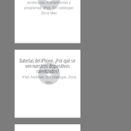
tendencias
,
Herramientas y
programas
,
iPad
,
Sin catalogar
,
Zona Mac
Baterías del iPhone, ¿Por qué se
ven nuestros dispositivos
+
ralentizados?
iPad
,
Noticias
,
Sin catalogar
,
Zona
Mac