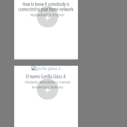
How to know if somebody is
connected to your home network.
+
Myfpschool in English
El nuevo Gorilla Glass 4.
Gadgets, wearables y nuevas
+
tendencias
,
Noticias