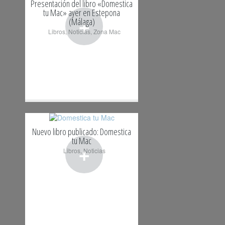
Presentación del libro «Domestica
tu Mac» ayer en Estepona
+
(Málaga)
Libros
,
Noticias
,
Zona Mac
Nuevo libro publicado: Domestica
tu Mac
+
Libros
,
Noticias