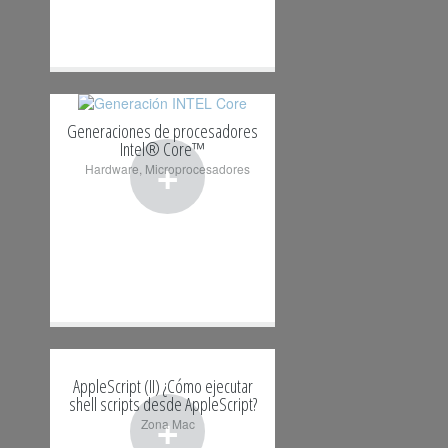
Generaciones de procesadores
Intel® Core™
+
Hardware
,
Microprocesadores
AppleScript (II) ¿Cómo ejecutar
shell scripts desde AppleScript?
+
Zona Mac