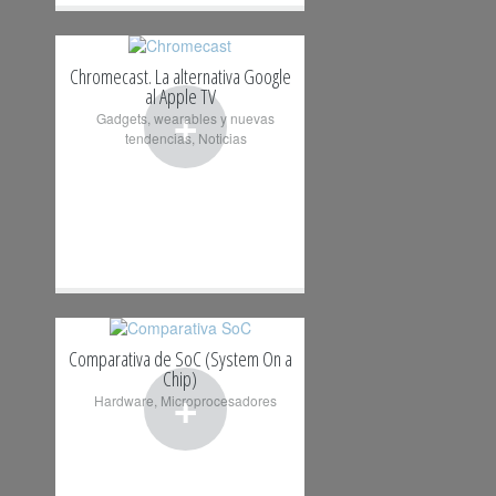
Chromecast. La alternativa Google
al Apple TV
+
Gadgets, wearables y nuevas
tendencias
,
Noticias
Comparativa de SoC (System On a
Chip)
+
Hardware
,
Microprocesadores