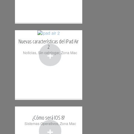
Nuevas características del iPad Air
2
+
Noticias
,
Sin catalogar
,
Zona Mac
¿Cómo será IOS 8?
Sistemas Operativos
,
Zona Mac
+