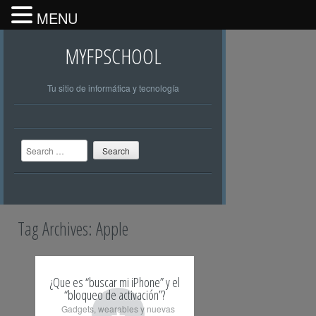
MENU
MYFPSCHOOL
Tu sitio de informática y tecnología
Search
Tag Archives:
Apple
¿Que es “buscar mi iPhone” y el
“bloqueo de activación”?
+
Gadgets, wearables y nuevas