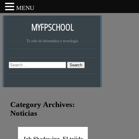
MENU
MYFPSCHOOL
Tu sitio de informática y tecnología
Search
Category Archives:
Noticias
Job Shadowing. El tejido