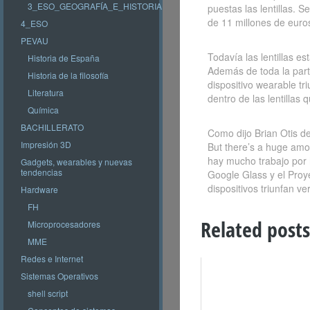
3_ESO_GEOGRAFÍA_E_HISTORIA
puestas las lentillas.
de 11 millones de euro
4_ESO
PEVAU
Todavía las lentillas e
Historia de España
Además de toda la parte
Historia de la filosofía
dispositivo wearable tr
Literatura
dentro de las lentillas
Química
BACHILLERATO
Como dijo Brian Otis de
Impresión 3D
But there’s a huge amou
hay mucho trabajo por h
Gadgets, wearables y nuevas
tendencias
Google Glass y el Proy
dispositivos triunfan 
Hardware
FH
Related posts
Microprocesadores
MME
Redes e Internet
Sistemas Operativos
shell script