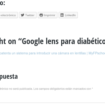
o:
 electrónico
Twitter
Imprimir
LinkedIn
ht on “
Google lens para diabétic
patenta un sistema para introducir una cámara en lentillas | MyFPscho
spuesta
trónico no será publicada.
Los campos obligatorios están marcados con
*