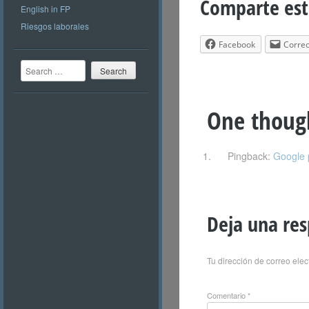
Comparte est
English in FP
Riesgos laborales
Facebook
Correo
Search
One thoug
Pingback:
Google 
Deja una re
Tu dirección de correo elec
Comentario
*