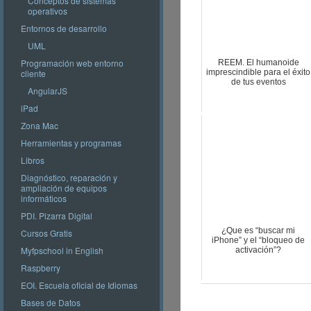
Conceptos de sistemas
operativos
Entornos de desarrollo
UML
Programación web entorno
REEM. El humanoide
cliente
imprescindible para el éxito
de tus eventos
AngularJS
iPad
Zona Mac
Herramientas y programas
Libros
Diagnóstico, reparación y
ampliación de equipos
informáticos
PDI. Pizarra Digital
¿Que es “buscar mi
Cursos Gratis
iPhone” y el “bloqueo de
Myfpschool in English
activación”?
Raspberry
EOI. Escuela oficial de Idiomas
Bases de Datos