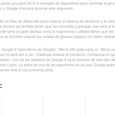
 Se prevé que para 2015 el mercado de dispositivos para controlar la g
s) y Google intentará dominar este segmento.
stán en fase de desarrollo para mejorar el sistema de sensores y la minia
 técnica las lentillas tienen que ser cómodas y precisas, ese será el é
iunfe tanto la parte técnica como la ergonomía o utilidad tienen que s
 que se iluminen cuando los niveles de glucosa superen un cierto umbral
 Google X (laboratorio de Google): “We’re still really early on. We’re c
nt of work left to do.” (Estamos todavía al comienzo. Confiamos en qu
acer). Uno de los objetivos de Google X es la creación de este tipo d
ecto Loon). La salud es uno de los segmentos en los que Google quiere 
veremos más en los próximos años.
: