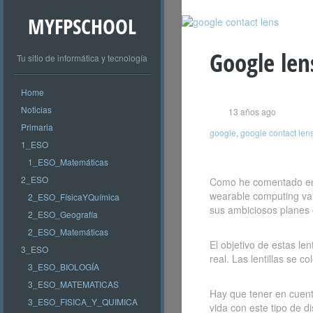
MYFPSCHOOL
Google len
Tu sitio de informática y tecnología
Home
Noticias
13 años ago
Primaria
google
,
google contact len
1_ESO
1_ESO_Matemáticas
2_ESO
Como he comentado en 
wearable computing va 
2_ESO_FísicaYQuímica
sus ambiciosos planes c
2_ESO_Geografía
2_ESO_Matemáticas
El objetivo de estas le
3_ESO
real. Las lentillas se 
3_ESO_BIOLOGÍA
3_ESO_MATEMATICAS
Hay que tener en cuent
3_ESO_FISICA_Y_QUIMICA
vida con este tipo de d