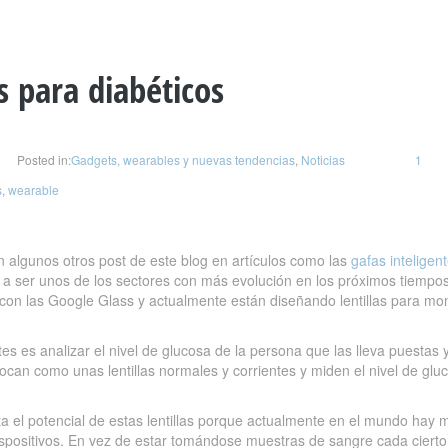
s para diabéticos
Posted in:
Gadgets, wearables y nuevas tendencias
,
Noticias
1
s
,
wearable
algunos otros post de este blog en artículos como las
gafas inteligen
a ser unos de los sectores con más evolución en los próximos tiempos
on las Google Glass y actualmente están diseñando lentillas para moni
ntes es analizar el nivel de glucosa de la persona que las lleva puestas 
colocan como unas lentillas normales y corrientes y miden el nivel de glu
a el potencial de estas lentillas porque actualmente en el mundo hay 
ispositivos. En vez de estar tomándose muestras de sangre cada cierto 