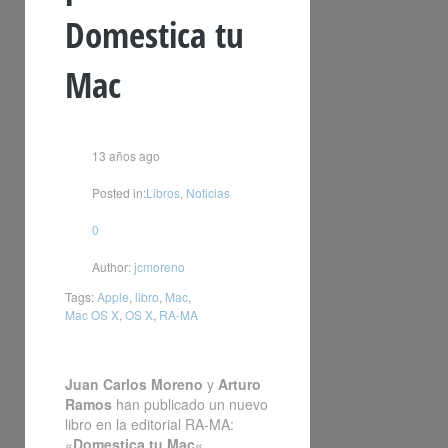
Domestica tu
Mac
13 años ago
Posted in:
Libros
,
Noticias
0
Author:
jcmoreno
Tags:
Apple
,
libro
,
Mac
,
Mac OS X
,
OS X
,
RA-MA
Juan Carlos Moreno
y
Arturo
Ramos
han publicado un nuevo
libro en la editorial RA-MA:
«
Domestica tu Mac
«.