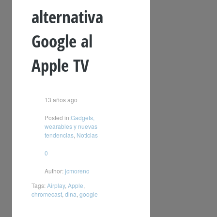
alternativa
Google al
Apple TV
13 años ago
Posted in:
Gadgets,
wearables y nuevas
tendencias
,
Noticias
0
Author:
jcmoreno
Tags:
Airplay
,
Apple
,
chromecast
,
dlna
,
google