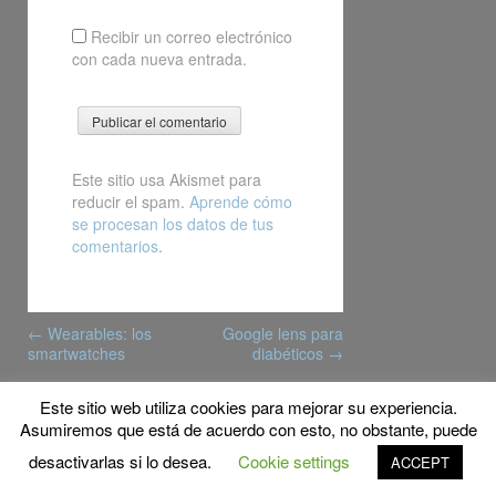
Recibir un correo electrónico
con cada nueva entrada.
Este sitio usa Akismet para
reducir el spam.
Aprende cómo
se procesan los datos de tus
comentarios
.
Post
←
Wearables: los
Google lens para
navigation
smartwatches
diabéticos
→
Este sitio web utiliza cookies para mejorar su experiencia.
© Copyright 2014 MyFPschool
Asumiremos que está de acuerdo con esto, no obstante, puede
Proudly powered by WordPress
|
Theme: Gridster by
desactivarlas si lo desea.
Cookie settings
ACCEPT
ThemeFurnace
.