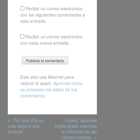
Recibir un correo electrónico
con los siguientes comentarios a
esta entrada.
Recibir un correo electrónico
con cada nueva entrada.
Este sitio usa Akismet para
reducir el spam.
Aprende cómo
se procesan los datos de tus
comentarios
.
Post
←
Por qué IOS es
Locket, aprende
navigation
más seguro que
Inglés gratis mientras
Android
te informas de las
últimas noticias
→