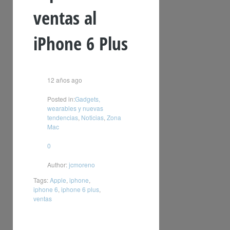
ventas al
iPhone 6 Plus
12 años ago
Posted in:
Gadgets,
wearables y nuevas
tendencias
,
Noticias
,
Zona
Mac
0
Author:
jcmoreno
Tags:
Apple
,
iphone
,
iphone 6
,
iphone 6 plus
,
ventas