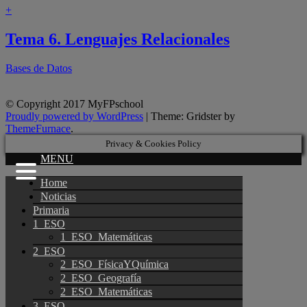
+
Tema 6. Lenguajes Relacionales
Bases de Datos
© Copyright 2017 MyFPschool
Proudly powered by WordPress
|
Theme: Gridster by
ThemeFurnace
.
Privacy & Cookies Policy
MENU
Home
Noticias
Primaria
1_ESO
1_ESO_Matemáticas
2_ESO
2_ESO_FísicaYQuímica
2_ESO_Geografía
2_ESO_Matemáticas
3_ESO