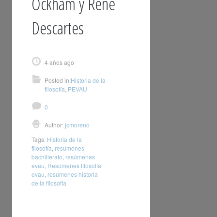
Ockham y René
Descartes
4 años ago
Posted in:
Historia de la
filosofía
,
PEVAU
0
Author:
jcmoreno
Tags:
Historia de la
filosofía
,
resúmenes
bachillerato
,
resúmenes
evau
,
Resúmenes filosofía
evau
,
resúmenes historia
de la filosofía