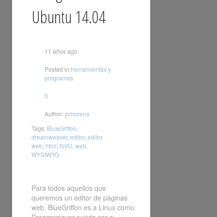
Ubuntu 14.04
11 años ago
Posted in:
Herramientas y
programas
0
Author:
jcmoreno
Tags:
BlueGriffon
,
dreamweaver
,
editor
,
editor
web
,
html
,
NVU
,
web
,
WYSIWYG
Para todos aquellos que
queremos un editor de páginas
web, BlueGriffon es a Linux como