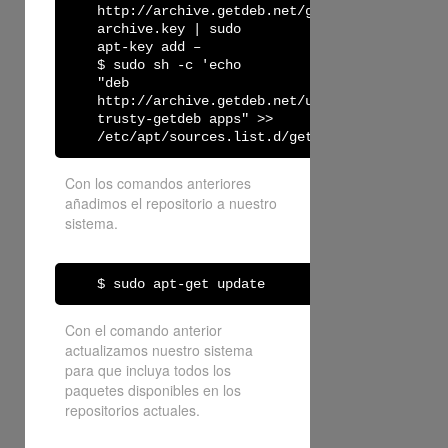
http://archive.getdeb.net/getdeb-
archive.key | sudo
apt-key add –
$ sudo sh -c 'echo
"deb
http://archive.getdeb.net/ubuntu
trusty-getdeb apps" >>
/etc/apt/sources.list.d/getdeb.list'
Con los comandos anteriores
añadimos el repositorio a nuestro
sistema.
$ sudo apt-get update
Con el comando anterior
actualizamos nuestro sistema
para que incluya todos los
paquetes disponibles en los
repositorios actuales.