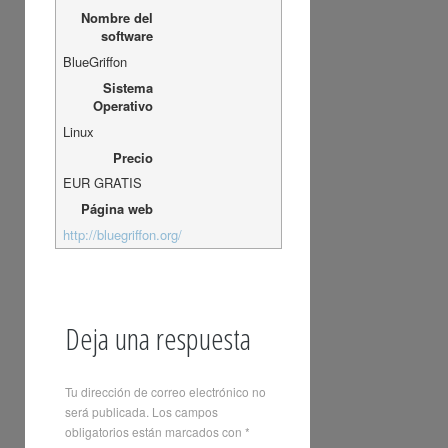
Nombre del
software
BlueGriffon
Sistema
Operativo
Linux
Precio
EUR
GRATIS
Página web
http://bluegriffon.org/
Deja una respuesta
Tu dirección de correo electrónico no
será publicada.
Los campos
obligatorios están marcados con
*