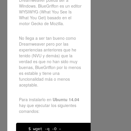
Dreamweaver pueda ser a
Windows. BlueGriffon es un editor
WYSIWYG (What You See Is
What You Get) basado en el
motor Gecko de Mozilla.
No llega a ser tan bueno como
Dreamweaver pero por las
experiencias anteriores que he
tenido (NVU y demás) que la
verdad es que no han sido muy
buenas, BlueGriffon por lo menos
es estable y tiene una
funcionalidad más o menos
aceptable.
Para instalarlo en
Ubuntu 14.04
hay que ejecutar los siguientes
comandos:
$ wget -q -O –