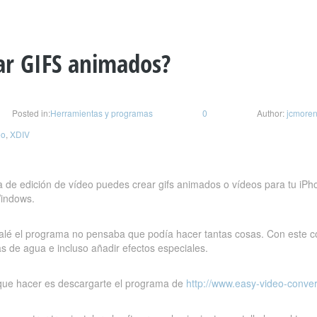
ar GIFS animados?
Posted in:
Herramientas y programas
0
Author:
jcmore
eo
,
XDIV
a de edición de vídeo puedes crear gifs animados o vídeos para tu iP
indows.
stalé el programa no pensaba que podía hacer tantas cosas. Con este co
s de agua e incluso añadir efectos especiales.
 que hacer es descargarte el programa de
http://www.easy-video-conve