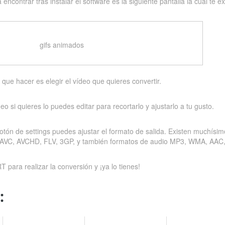
 encontrar tras instalar el software es la siguiente pantalla la cual te 
gifs animados
 que hacer es elegir el vídeo que quieres convertir.
eo si quieres lo puedes editar para recortarlo y ajustarlo a tu gusto.
 botón de settings puedes ajustar el formato de salida. Existen muchí
AVC, AVCHD, FLV, 3GP, y también formatos de audio MP3, WMA, AAC
T para realizar la conversión y ¡ya lo tienes!
: