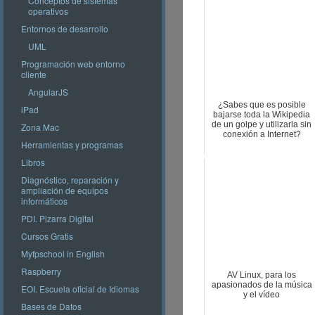
Conceptos de sistemas
operativos
Entornos de desarrollo
UML
Programación web entorno
cliente
AngularJS
¿Sabes que es posible
iPad
bajarse toda la Wikipedia
de un golpe y utilizarla sin
Zona Mac
conexión a Internet?
Herramientas y programas
Libros
Diagnóstico, reparación y
ampliación de equipos
informáticos
PDI. Pizarra Digital
Cursos Gratis
Myfpschool in English
Raspberry
AV Linux, para los
apasionados de la música
EOI. Escuela oficial de Idiomas
y el vídeo
Bases de Datos