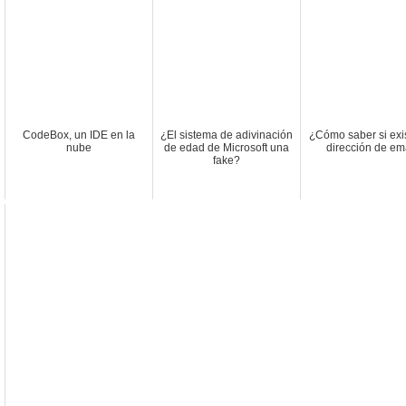
CodeBox, un IDE en la
¿El sistema de adivinación
¿Cómo saber si exi
nube
de edad de Microsoft una
dirección de em
fake?