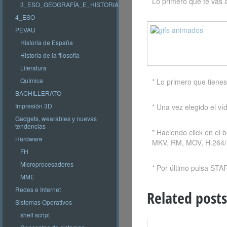
Lo primero que te vas a
3_ESO_GEOGRAFÍA_E_HISTORIA
4_ESO
PEVAU
Historia de España
Historia de la filosofía
Literatura
Química
* Lo primero que tienes
BACHILLERATO
Impresión 3D
* Una vez elegido el víd
Gadgets, wearables y nuevas
tendencias
* Haciendo click en el
Hardware
MKV, RM, MOV, H.264/
FH
Microprocesadores
* Por último pulsa STAR
MME
Redes e Internet
Related posts
Sistemas Operativos
shell script