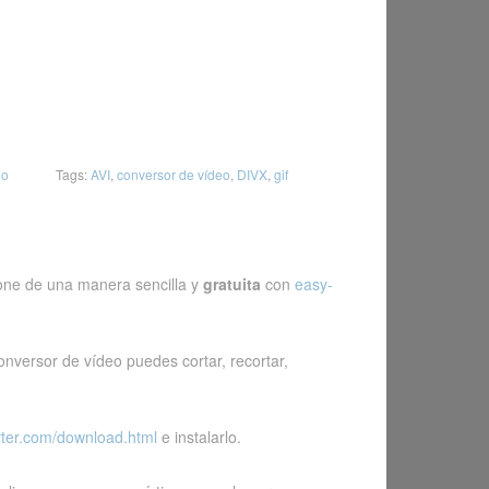
no
Tags:
AVI
,
conversor de vídeo
,
DIVX
,
gif
hone de una manera sencilla y
gratuita
con
easy-
nversor de vídeo puedes cortar, recortar,
rter.com/download.html
e instalarlo.