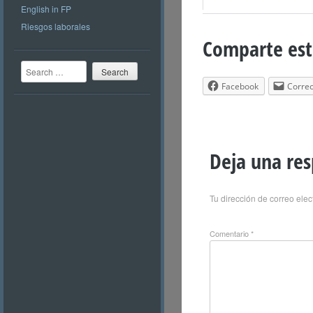
English in FP
Riesgos laborales
Comparte est
Search
Facebook
Correo
Deja una re
Tu dirección de correo elec
Comentario
*