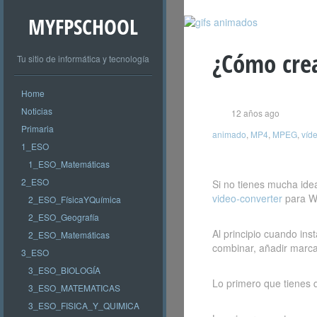
MYFPSCHOOL
¿Cómo cre
Tu sitio de informática y tecnología
Home
Noticias
12 años ago
Primaria
animado
,
MP4
,
MPEG
,
víd
1_ESO
1_ESO_Matemáticas
2_ESO
Si no tienes mucha ide
video-converter
para W
2_ESO_FísicaYQuímica
2_ESO_Geografía
Al principio cuando in
2_ESO_Matemáticas
combinar, añadir marca
3_ESO
3_ESO_BIOLOGÍA
Lo primero que tienes
3_ESO_MATEMATICAS
3_ESO_FISICA_Y_QUIMICA