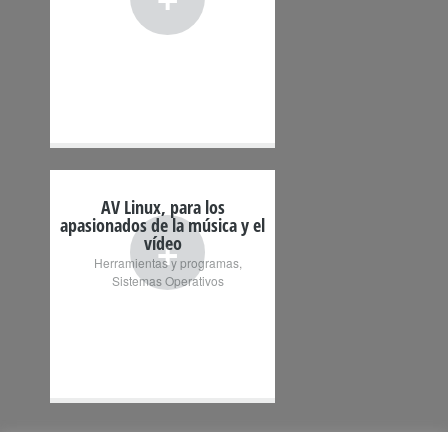
AV Linux, para los
apasionados de la música y el
+
vídeo
Herramientas y programas
,
Sistemas Operativos