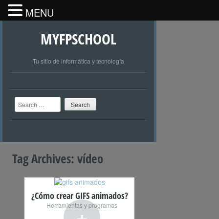
MENU
MYFPSCHOOL
Tu sitio de informática y tecnología
Search
Tag Archives:
vídeo
¿Cómo crear GIFS animados?
Herramientas y programas
+