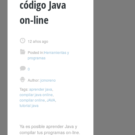
código Java
on-line
12 años ago
Posted in:
Herramientas y
programas
0
Author:
jcmoreno
Tags:
aprender java
,
compilar java online
,
compilar online
,
JAVA
,
tutorial java
Ya es posible aprender Java y
compilar tus programas on-line.