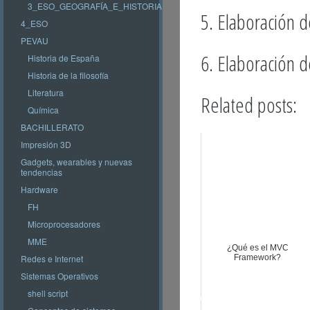
3_ESO_GEOGRAFÍA_E_HISTORIA
5. Elaboración 
4_ESO
PEVAU
6. Elaboración 
Historia de España
Historia de la filosofía
Literatura
Related posts:
Química
BACHILLERATO
Impresión 3D
Gadgets, wearables y nuevas
tendencias
Hardware
FH
Microprocesadores
MME
¿Qué es el MVC
Redes e Internet
Framework?
Sistemas Operativos
shell script