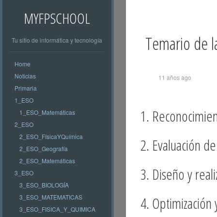
MYFPSCHOOL
Temario de l
Tu sitio de informática y tecnología
Home
Noticias
11 años ago
Primaria
1_ESO
1. Reconocimien
1_ESO_Matemáticas
2_ESO
2_ESO_FísicaYQuímica
2. Evaluación d
2_ESO_Geografía
2_ESO_Matemáticas
3. Diseño y real
3_ESO
3_ESO_BIOLOGÍA
3_ESO_MATEMATICAS
4. Optimización
3_ESO_FISICA_Y_QUIMICA