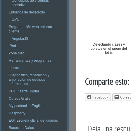
Conceptos de sistemas
operativos
Entornos de desarrollo
UML
Programación web entorno
cliente
AngularJS
Detectando clases y
iPad
objetos en el juego del
Zona Mac
tetris
Herramientas y programas
Libros
Diagnóstico, reparación y
Comparte esto:
ampliación de equipos
informáticos
PDI. Pizarra Digital
Facebook
Correo
Cursos Gratis
Myfpschool in English
Raspberry
EOI. Escuela oficial de Idiomas
Deja una respu
Bases de Datos