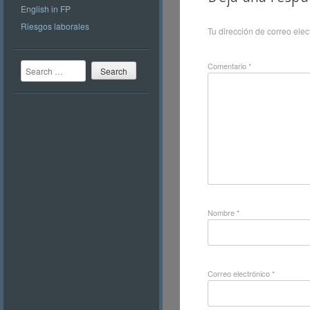
English in FP
Riesgos laborales
Tu dirección de correo elec
Search
Comentario
*
Nombre
*
Correo electrónico
*