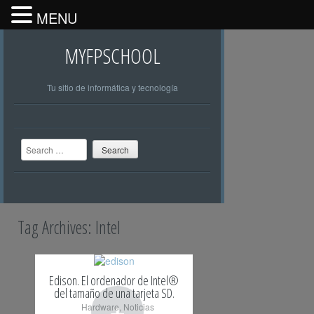
MENU
MYFPSCHOOL
Tu sitio de informática y tecnología
Search
Tag Archives:
Intel
Edison. El ordenador de Intel®
del tamaño de una tarjeta SD.
+
Hardware
,
Noticias