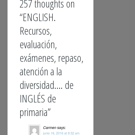
257 thoughts on
“
ENGLISH.
Recursos,
evaluación,
exámenes, repaso,
atención a la
diversidad…. de
INGLÉS de
primaria
”
Carmen
says:
junio 16, 2016 at 9:32 am