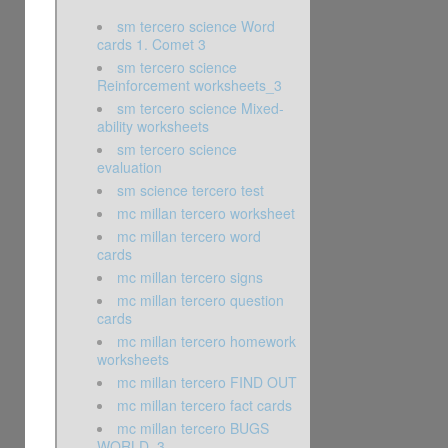
sm tercero science Word
cards 1. Comet 3
sm tercero science
Reinforcement worksheets_3
sm tercero science Mixed-
ability worksheets
sm tercero science
evaluation
sm science tercero test
mc millan tercero worksheet
mc millan tercero word
cards
mc millan tercero signs
mc millan tercero question
cards
mc millan tercero homework
worksheets
mc millan tercero FIND OUT
mc millan tercero fact cards
mc millan tercero BUGS
WORLD_3