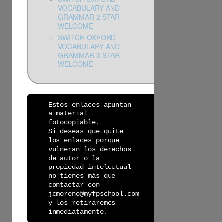
VOCABULARY AND
GRAMMAR 2 STAR
WELCOME
SWITCH OXFORD
VOCABULARY AND
GRAMMAR 3 STAR
WELCOME
Estos enlaces apuntan
a material
fotocopiable.
Si deseas que quite
los enlaces porque
vulneran los derechos
de autor o la
propiedad intelectual
no tienes más que
contactar con
jcmoreno@myfpschool.com
y los retiraremos
inmediatamente.