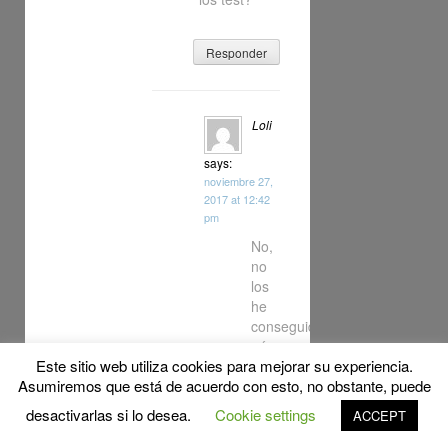
Responder
Loli
says:
noviembre 27,
2017 at 12:42
pm
No,
no
los
he
conseguido
aún.
Este sitio web utiliza cookies para mejorar su experiencia.
Asumiremos que está de acuerdo con esto, no obstante, puede
Responder
desactivarlas si lo desea.
Cookie settings
ACCEPT