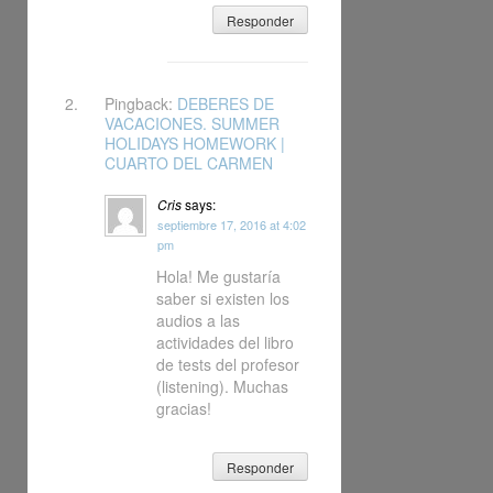
Responder
Pingback:
DEBERES DE
VACACIONES. SUMMER
HOLIDAYS HOMEWORK |
CUARTO DEL CARMEN
Cris
says:
septiembre 17, 2016 at 4:02
pm
Hola! Me gustaría
saber si existen los
audios a las
actividades del libro
de tests del profesor
(listening). Muchas
gracias!
Responder