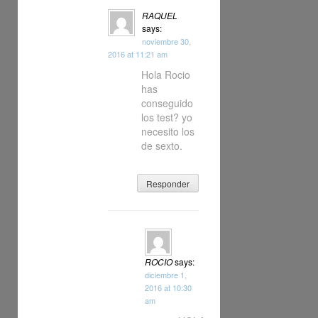
RAQUEL
says:
noviembre 30,
2016 at 11:21 am
Hola Rocio
has
conseguido
los test? yo
necesito los
de sexto.
Responder
ROCIO
says:
diciembre 1,
2016 at 10:30
am