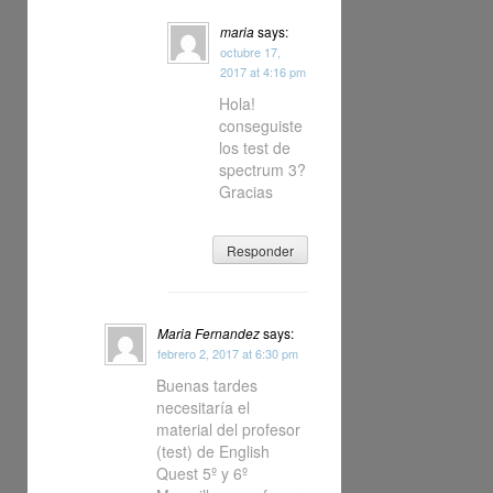
maria
says:
octubre 17,
2017 at 4:16 pm
Hola!
conseguiste
los test de
spectrum 3?
Gracias
Responder
Maria Fernandez
says:
febrero 2, 2017 at 6:30 pm
Buenas tardes
necesitaría el
material del profesor
(test) de English
Quest 5º y 6º