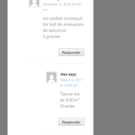
diciembre 15, 2016 at 8:57
pm
me podias conseguir
los test de evaluacion
de spectrum
3.gracias
Responder
Alex
says:
febrero 4, 2017
at 12:43 pm
Tienes los
de ESO4?
Gracias
Responder