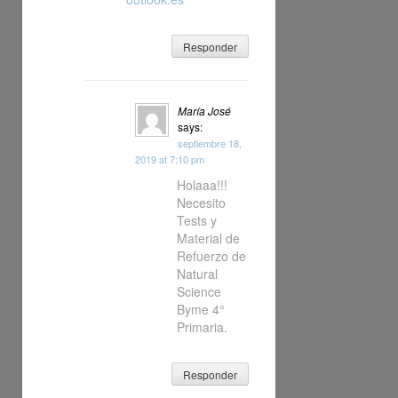
Responder
María José
says:
septiembre 18,
2019 at 7:10 pm
Holaaa!!!
Necesito
Tests y
Material de
Refuerzo de
Natural
Science
Byme 4°
Primaria.
Responder