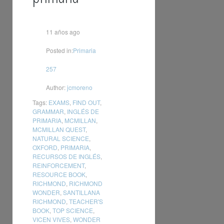
11 años ago
Posted in:
Primaria
257
Author:
jcmoreno
Tags:
EXAMS
,
FIND OUT
,
GRAMMAR
,
INGLÉS DE
PRIMARIA
,
MCMILLAN
,
MCMILLAN QUEST
,
NATURAL SCIENCE
,
OXFORD
,
PRIMARIA
,
RECURSOS DE INGLÉS
,
REINFORCEMENT
,
RESOURCE BOOK
,
RICHMOND
,
RICHMOND
WONDER
,
SANTILLANA
RICHMOND
,
TEACHER'S
BOOK
,
TOP SCIENCE
,
VICEN VIVES
,
WONDER