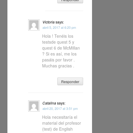
Victoria
says:
abril 5, 2017 at 6:20 pm
Hola ! Tenéis los
testsde quest 5 y
quest 6 de McMillan
? Si es así, me los
pasáis por favor .
Muchas gracias .
Responder
Catalina
says:
abril 20, 2017 at 3:51 pm
Hola necesitaría el
material del profesor
(test) de English