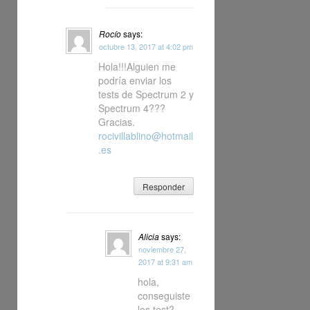
Rocío
says:
octubre 13, 2017 at 4:02 pm
Hola!!!Alguien me
podría enviar los
tests de Spectrum 2 y
Spectrum 4???
Gracias.
rocivillablino@hotmail
.es
Responder
Alicia
says:
noviembre 27,
2017 at 9:31 am
hola,
conseguiste
los test?