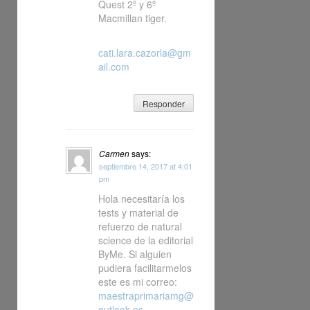
Quest 2º y 6º
Macmillan tiger.
cati.lara.cazorla@gm
ail.com
Responder
Carmen
says:
septiembre 14, 2017 at 4:01
pm
Hola necesitaría los
tests y material de
refuerzo de natural
science de la editorial
ByMe. Si alguien
pudiera facilitarmelos
este es mi correo:
maestraprimariamg@
outlook.es