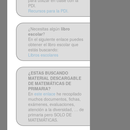
para utilizar en clase con la
PDI.
Recursos para la PDI.
¿Necesitas algún
libro
escolar
?
En el siguiente enlace puedes
obtener el libro escolar que
estás buscando:
Libros escolares
¿ESTAS BUSCANDO
MATERIAL DESCARGABLE
DE MATEMÁTICAS DE
PRIMARIA?
En
este enlace
he recopilado
muchos documentos, fichas,
exámenes, evaluaciones,
atención a la diversidad, … de
primaria pero SOLO DE
MATEMÁTICAS.