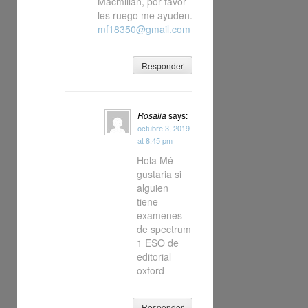
Macmillan, por favor
les ruego me ayuden.
mf18350@gmail.com
Responder
Rosalia
says:
octubre 3, 2019
at 8:45 pm
Hola Mé
gustaria si
alguien
tiene
examenes
de spectrum
1 ESO de
editorial
oxford
Responder