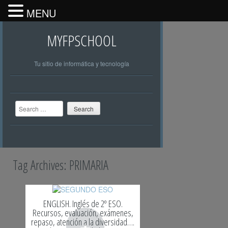
MENU
MYFPSCHOOL
Tu sitio de informática y tecnología
Search
Tag Archives:
PRIMARIA
ENGLISH. Inglés de 2º ESO.
Recursos, evaluación, exámenes,
+
repaso, atención a la diversidad….