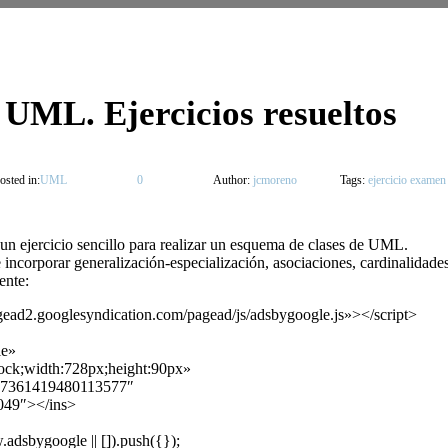
 UML. Ejercicios resueltos
osted in:
UML
0
Author:
jcmoreno
Tags:
ejercicio examen
s un ejercicio sencillo para realizar un esquema de clases de UML.
incorporar generalización-especialización, asociaciones, cardinalidades, 
ente:
agead2.googlesyndication.com/pagead/js/adsbygoogle.js»></script>
le»
block;width:728px;height:90px»
b-7361419480113577″
049″></ins>
adsbygoogle || []).push({});