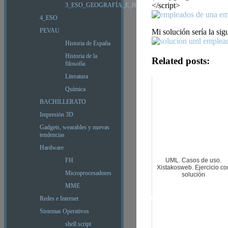
</script>
3_ESO_GEOGRAFÍA_E_HISTORIA
4_ESO
PEVAU
Mi solución sería la sig
Historia de España
Historia de la
Related posts:
filosofía
Literatura
Química
BACHILLERATO
Impresión 3D
Gadgets, wearables y nuevas
tendencias
Hardware
FH
UML. Casos de uso.
Xistakosweb. Ejercicio co
Microprocesadores
solución
MME
Redes e Internet
Sistemas Operativos
shell script