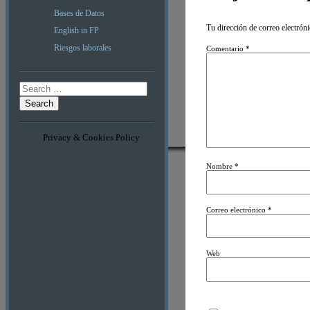
Bases de Datos
Tu dirección de correo electróni
English in FP
Riesgos laborales
Comentario
*
Search
Privacy & Cookies Policy
Nombre
*
Correo electrónico
*
Web