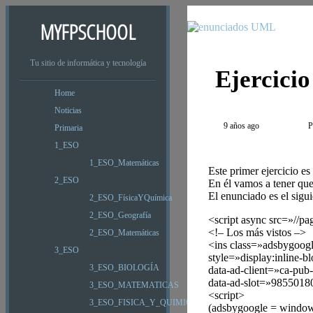
MYFPSCHOOL
Tu sitio de informática y tecnología
Ejercicio
Home
Noticias
9 años ago
P
Primaria
1_ESO
1_ESO_Matemáticas
Este primer ejercicio e
2_ESO
En él vamos a tener que 
El enunciado es el sigui
2_ESO_FísicaYQuímica
2_ESO_Geografía
<script async src=»//p
<!– Los más vistos –>
2_ESO_Matemáticas
<ins class=»adsbygoog
3_ESO
style=»display:inline-
3_ESO_BIOLOGÍA
data-ad-client=»ca-pu
data-ad-slot=»9855018
3_ESO_MATEMATICAS
<script>
3_ESO_FISICA_Y_QUIMICA
(adsbygoogle = window.