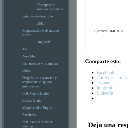
Conceptos de
sistemas operativos
Entornos de desarrollo
UML
Programación web entorno
Ejercicio UML nº 2
cliente
AngularJS
iPad
Zona Mac
Comparte esto:
Herramientas y programas
Libros
Facebook
Correo electróni
Diagnóstico, reparación y
ampliación de equipos
Twitter
informáticos
Imprimir
LinkedIn
PDI. Pizarra Digital
Cursos Gratis
Myfpschool in English
Raspberry
EOI. Escuela oficial de
Deja una res
Idiomas