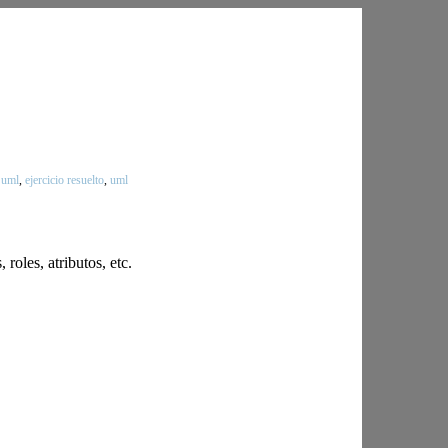
 uml
,
ejercicio resuelto
,
uml
roles, atributos, etc.