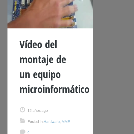
Vídeo del
montaje de
un equipo
microinformático
12 años ago
Posted in:
Hardware
,
MME
0