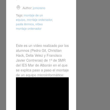
Author:
jcmoreno
Tags:
montaje de un
equipo
,
montaje ordenador
,
pasta térmica
,
vídeo
montaje ordenador
Este es un vídeo realizado por los
alumnos (Pedro Gil, Christian
Hack, Delia Velez y Francisco
Javier Contreras) de 1º de SMR
del IES Mar de Alborán en el que
se explica paso a paso el montaje
de un equipo microinformático: