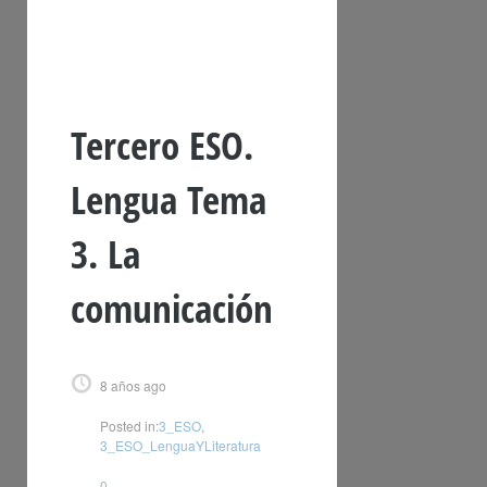
Tercero ESO.
Lengua Tema
3. La
comunicación
8 años ago
Posted in:
3_ESO
,
3_ESO_LenguaYLiteratura
0