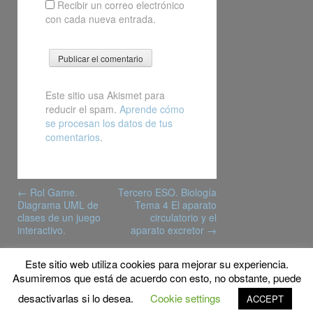
Recibir un correo electrónico
con cada nueva entrada.
Este sitio usa Akismet para
reducir el spam.
Aprende cómo
se procesan los datos de tus
comentarios
.
Post
←
Rol Game.
Tercero ESO. Biología
navigation
Diagrama UML de
Tema 4 El aparato
clases de un juego
circulatorio y el
interactivo.
aparato excretor
→
Este sitio web utiliza cookies para mejorar su experiencia.
© Copyright 2019 MyFPschool
Asumiremos que está de acuerdo con esto, no obstante, puede
Proudly powered by WordPress
|
Theme: Gridster by
desactivarlas si lo desea.
Cookie settings
ACCEPT
ThemeFurnace
.