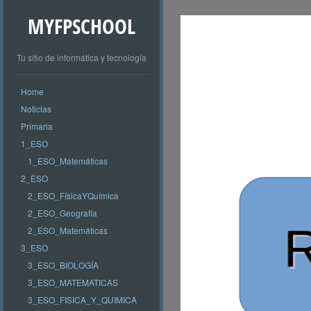
MYFPSCHOOL
Tu sitio de informática y tecnología
Home
Noticias
Primaria
1_ESO
1_ESO_Matemáticas
2_ESO
2_ESO_FísicaYQuímica
2_ESO_Geografía
2_ESO_Matemáticas
3_ESO
3_ESO_BIOLOGÍA
3_ESO_MATEMATICAS
3_ESO_FISICA_Y_QUIMICA