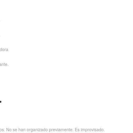
a
a
adora
ante.
.
os. No se han organizado previamente. Es improvisado.