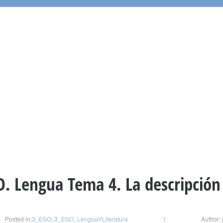
O. Lengua Tema 4. La descripción 
Posted in:
3_ESO
,
3_ESO_LenguaYLiteratura
1
Author: