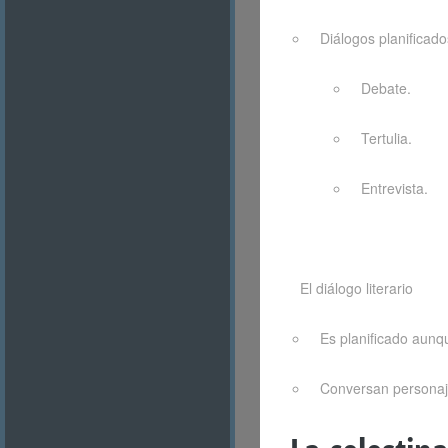
Diálogos planificad
Debate.
Tertulia.
Entrevista.
El diálogo literario
Es planificado aunq
Conversan personajes