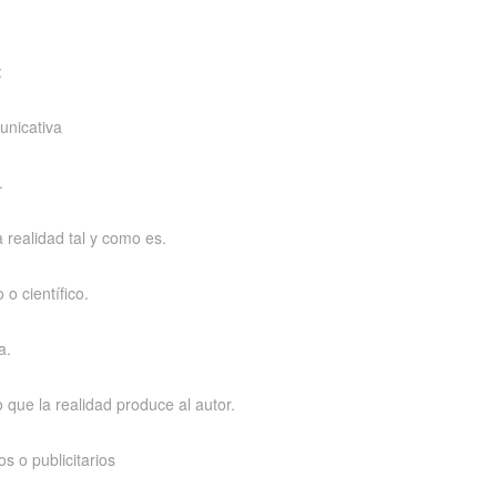
:
unicativa
.
a realidad tal y como es.
 o científico.
a.
o que la realidad produce al autor.
os o publicitarios