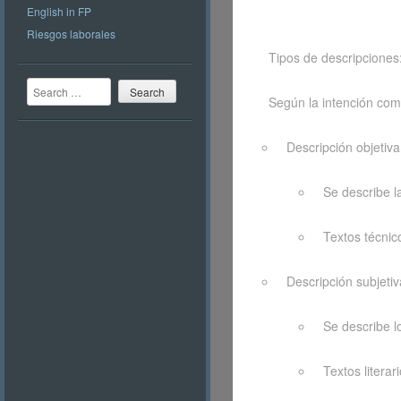
English in FP
Riesgos laborales
Tipos de descripciones
Search
Según la intención com
Descripción objetiva
Se describe l
Textos técnico
Descripción subjetiv
Se describe l
Textos literari