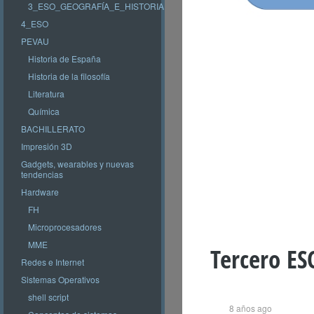
3_ESO_GEOGRAFÍA_E_HISTORIA
4_ESO
PEVAU
Historia de España
Historia de la filosofía
Literatura
Química
BACHILLERATO
Impresión 3D
Gadgets, wearables y nuevas
tendencias
Hardware
FH
Microprocesadores
MME
Tercero ES
Redes e Internet
Sistemas Operativos
shell script
8 años ago