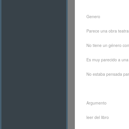
Genero
Parece una obra teatra
No tiene un género con
Es muy parecido a una
No estaba pensada para
Argumento
leer del libro