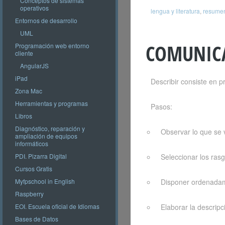
Conceptos de sistemas
operativos
lengua y literatura
,
resume
Entornos de desarrollo
UML
COMUNIC
Programación web entorno
cliente
AngularJS
iPad
Describir consiste en p
Zona Mac
Herramientas y programas
Pasos:
Libros
Diagnóstico, reparación y
Observar lo que se v
ampliación de equipos
informáticos
Seleccionar los ras
PDI. Pizarra Digital
Cursos Gratis
Disponer ordenadam
Myfpschool in English
Raspberry
Elaborar la descripc
EOI. Escuela oficial de Idiomas
Bases de Datos