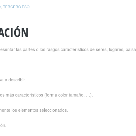
n
,
TERCERO ESO
ACIÓN
resentar las partes o los rasgos característicos de seres, lugares, pai
a a describir.
gos más característicos (forma color tamaño, …).
ente los elementos seleccionados.
ión.