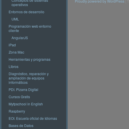
Conceptos de sistemas
Proudly powered by WordPress
|
T
operativos
Entornos de desarrollo
UML
Programación web entorno
cliente
AngularJS
iPad
Zona Mac
Herramientas y programas
Libros
Diagnóstico, reparación y
ampliación de equipos
informáticos
PDI. Pizarra Digital
Cursos Gratis
Myfpschool in English
Raspberry
EOI. Escuela oficial de Idiomas
Bases de Datos