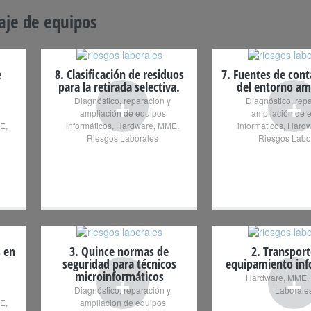
je de equipos
e
8. Clasificación de residuos
7. Fuentes de con
para la retirada selectiva.
del entorno am
+
+
Diagnóstico, reparación y
Diagnóstico, rep
ampliación de equipos
ampliación de 
E
,
informáticos
,
Hardware
,
MME
,
informáticos
,
Hardw
Riesgos Laborales
Riesgos Labo
s en
3. Quince normas de
2. Transport
seguridad para técnicos
equipamiento inf
+
+
microinformáticos
Hardware
,
MME
,
Diagnóstico, reparación y
Laborale
E
,
ampliación de equipos