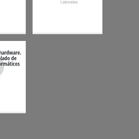
Laborales
hardware.
lado de
ormáticos