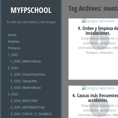
Tag Archives:
monta
MYFPSCHOOL
Tu sitio de informática y tecnología
9. Orden y limpieza d
instalaciones.
Home
+
Diagnóstico, reparación y
Noticias
ampliación de equipos
informáticos
,
Hardware
,
MM
Primaria
Riesgos Laborales
1_ESO
1_ESO_Matemáticas
2_ESO
2_ESO_FísicaYQuímica
2_ESO_Geografía
2_ESO_Matemáticas
3_ESO
4. Causas más frecuente
accidentes.
3_ESO_BIOLOGÍA
+
Diagnóstico, reparación y
3_ESO_MATEMATICAS
ampliación de equipos
3_ESO_FISICA_Y_QUIMICA
informáticos
,
Hardware
,
MM