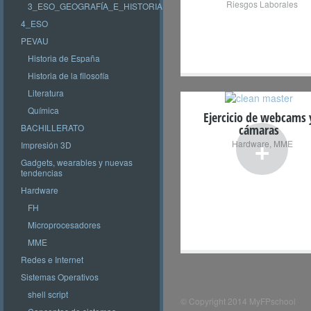
Riesgos Laborales
3_ESO_GEOGRAFÍA_E_HISTORIA
4_ESO
PEVAU
Historia de España
Historia de la filosofía
Literatura
Química
Ejercicio de webcams 
BACHILLERATO
cámaras
+
Hardware
,
MME
Impresión 3D
Gadgets, wearables y nuevas
tendencias
Hardware
FH
Microprocesadores
MME
Redes e Internet
Sistemas Operativos
shell script
© Copyright 2014 MyFPschool