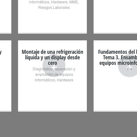
informáticos
,
Hardware
,
MME
,
Riesgos Laborales
y
Montaje de una refrigeración
Fundamentos del 
líquida y un display desde
Tema 3. Ensamb
+
+
cero
equipos microinf
Diagnóstico, reparación y
FH
ampliación de equipos
informáticos
,
Hardware