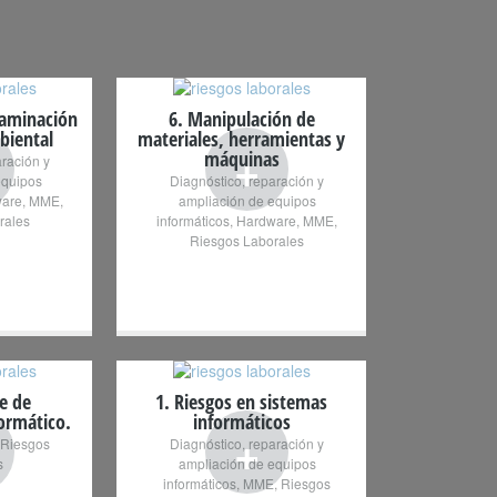
taminación
6. Manipulación de
biental
materiales, herramientas y
+
máquinas
aración y
equipos
Diagnóstico, reparación y
are
,
MME
,
ampliación de equipos
rales
informáticos
,
Hardware
,
MME
,
Riesgos Laborales
e de
1. Riesgos en sistemas
ormático.
informáticos
+
Riesgos
Diagnóstico, reparación y
s
ampliación de equipos
informáticos
,
MME
,
Riesgos