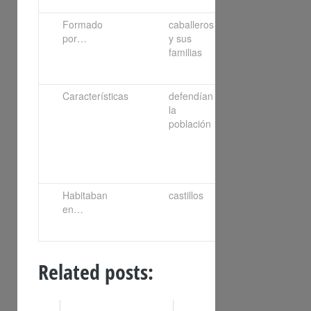
Formado
caballeros
monjes y
por…
y sus
sacerdotes
familias
Características
defendían
rezaban
la
para
población
obtener la
salvación
espiritual
Habitaban
castillos
monasterios
en…
y conventos
Related posts: