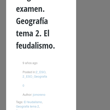
examen.
Geografía
tema 2. El
feudalismo.
9 años ago
Posted in:
2_ESO
,
2_ESO_Geografía
0
Author:
jcmoreno
Tags:
El feudalismo
,
Geografía tema 2
,