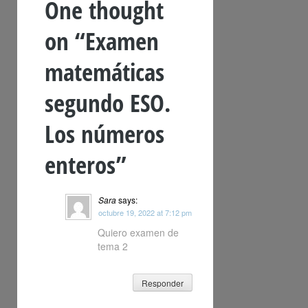
One thought
on “
Examen
matemáticas
segundo ESO.
Los números
enteros
”
Sara
says:
octubre 19, 2022 at 7:12 pm
Quiero examen de
tema 2
Responder