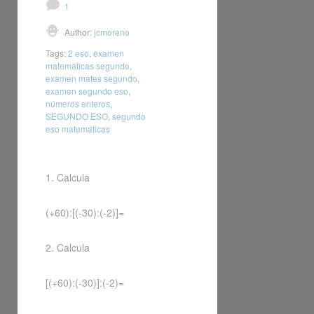
1
Author:
jcmoreno
Tags:
2 eso
,
examen
matemáticas segundo
,
examen mates segundo
,
examen segundo eso
,
números enteros
,
SEGUNDO ESO
,
segundo
eso matemáticas
1. Calcula
(+60):[(-30):(-2)]=
2. Calcula
[(+60):(-30)]:(-2)=