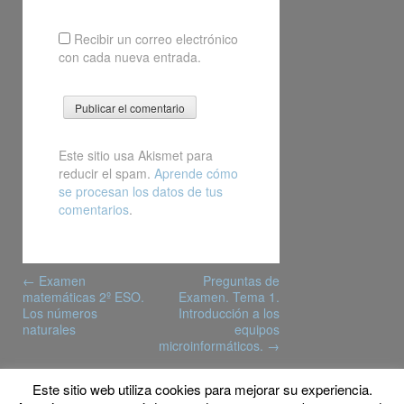
Recibir un correo electrónico
con cada nueva entrada.
Este sitio usa Akismet para
reducir el spam.
Aprende cómo
se procesan los datos de tus
comentarios
.
Post
←
Examen
Preguntas de
navigation
matemáticas 2º ESO.
Examen. Tema 1.
Los números
Introducción a los
naturales
equipos
microinformáticos.
→
Este sitio web utiliza cookies para mejorar su experiencia.