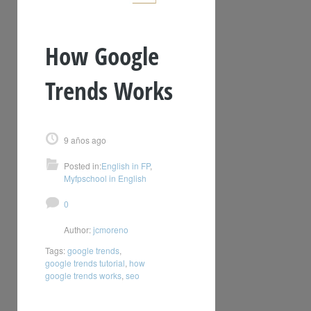
How Google
Trends Works
9 años ago
Posted in:
English in FP
,
Myfpschool in English
0
Author:
jcmoreno
Tags:
google trends
,
google trends tutorial
,
how
google trends works
,
seo