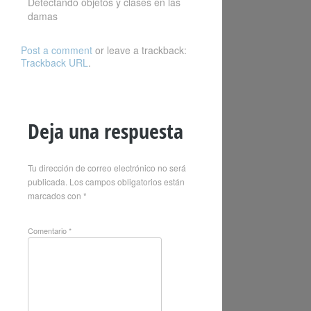
Detectando objetos y clases en las
damas
Post a comment
or leave a trackback:
Trackback URL
.
Deja una respuesta
Tu dirección de correo electrónico no será
publicada.
Los campos obligatorios están
marcados con
*
Comentario
*