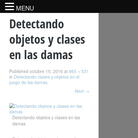
MENU
Detectando
objetos y clases
en las damas
Published
octubre 15, 2016
at
865 × 531
in
Detectando clases y objetos en el
juego de las damas
Next
→
Detectando objetos y clases en las
damas