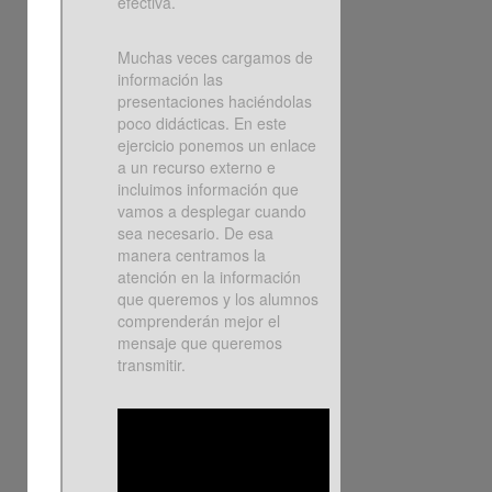
efectiva.
Muchas veces cargamos de
información las
presentaciones haciéndolas
poco didácticas. En este
ejercicio ponemos un enlace
a un recurso externo e
incluimos información que
vamos a desplegar cuando
sea necesario. De esa
manera centramos la
atención en la información
que queremos y los alumnos
comprenderán mejor el
mensaje que queremos
transmitir.