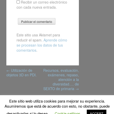
Recibir un correo electrónico
con cada nueva entrada.
Este sitio usa Akismet para
reducir el spam.
Aprende cómo
se procesan los datos de tus
comentarios
.
Post
←
Utilización de
Recursos, evaluación,
navigation
objetos 3D en PDI.
exámenes, repaso,
atención a la
diversidad…. de
SEXTO de primaria
→
Este sitio web utiliza cookies para mejorar su experiencia.
© Copyright 2015 MyFPschool
Asumiremos que está de acuerdo con esto, no obstante, puede
Proudly powered by WordPress
|
Theme: Gridster by
desactivarlas si lo desea.
Cookie settings
ACCEPT