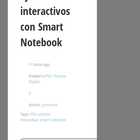
interactivos
con Smart
Notebook
11 años ago
Posted in:
PDI. Pizarra
Digital
0
Author:
jcmoreno
Tags:
PDI
,
pizarra
interactiva
,
smart notebook