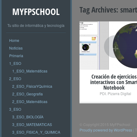
Tag Archives:
smar
MYFPSCHOOL
Tu sitio de informática y tecnología
Home
+
Noticias
Primaria
1_ESO
1_ESO_Matemáticas
Creación de ejercicios
2_ESO
interactivos con Smar
2_ESO_FísicaYQuímica
Notebook
PDI. Pizarra Digital
2_ESO_Geografía
2_ESO_Matemáticas
3_ESO
3_ESO_BIOLOGÍA
3_ESO_MATEMATICAS
© Copyright 2015 MyFPschool
Proudly powered by WordPress
|
T
3_ESO_FISICA_Y_QUIMICA