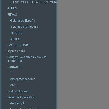
3_ESO_GEOGRAFÍA_E_HISTORIA
4_ESO
PEVAU
Historia de España
Historia de la filosofía
Literatura
Química
BACHILLERATO
Impresión 3D
Gadgets, wearables y nuevas
tendencias
Hardware
FH
Microprocesadores
MME
Redes e Internet
Sistemas Operativos
shell script