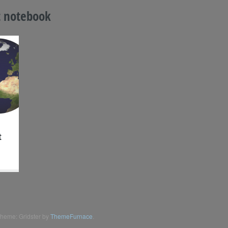
t notebook
t
heme: Gridster by
ThemeFurnace
.