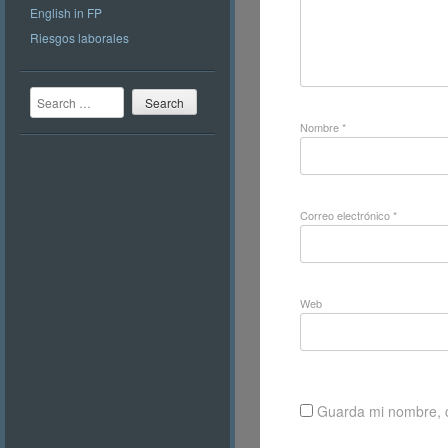
English in FP
Riesgos laborales
Search
Nombre
*
Correo electrónico
*
Web
Guarda mi nombre, c