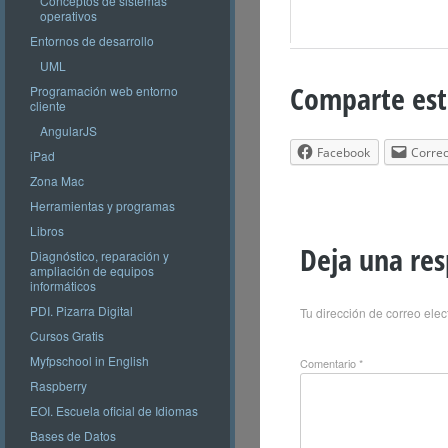
Conceptos de sistemas
operativos
Entornos de desarrollo
UML
Comparte est
Programación web entorno
cliente
AngularJS
Facebook
Correo
iPad
Zona Mac
Herramientas y programas
Libros
Deja una re
Diagnóstico, reparación y
ampliación de equipos
informáticos
PDI. Pizarra Digital
Tu dirección de correo elec
Cursos Gratis
Myfpschool in English
Comentario
*
Raspberry
EOI. Escuela oficial de Idiomas
Bases de Datos