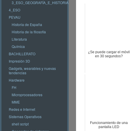
3_ESO_GEOGRAFÍA_E_HISTORIA
4_ESO
PEVAU
Historia de España
Historia de la filosofía
Literatura
Química
¿Se puede cargar el móvil
BACHILLERATO
en 30 segundos?
Impresión 3D
Gadgets, wearables y nuevas
tendencias
Hardware
FH
Microprocesadores
MME
Redes e Internet
Sistemas Operativos
Funcionamiento de una
shell script
pantalla LED