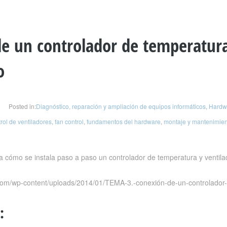
e un controlador de temperatur
o
Posted in:
Diagnóstico, reparación y ampliación de equipos informáticos
,
Hardw
rol de ventiladores
,
fan control
,
fundamentos del hardware
,
montaje y mantenimien
a cómo se instala paso a paso un controlador de temperatura y ventila
.com/wp-content/uploads/2014/01/TEMA-3.-conexión-de-un-controlador-
: