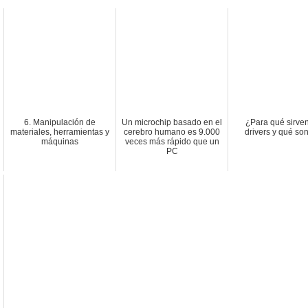
6. Manipulación de
Un microchip basado en el
¿Para qué sirven
materiales, herramientas y
cerebro humano es 9.000
drivers y qué son
máquinas
veces más rápido que un
PC