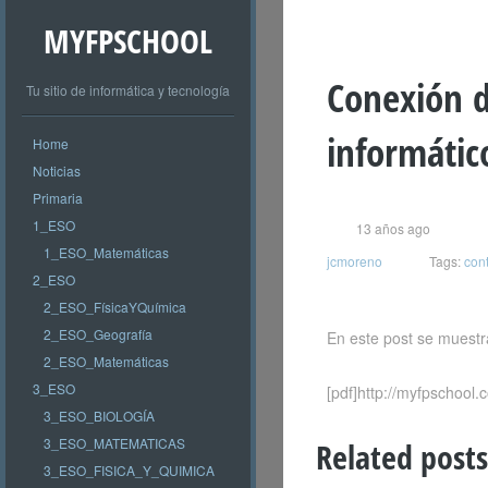
MYFPSCHOOL
Conexión d
Tu sitio de informática y tecnología
informátic
Home
Noticias
Primaria
1_ESO
13 años ago
1_ESO_Matemáticas
jcmoreno
Tags:
cont
2_ESO
2_ESO_FísicaYQuímica
2_ESO_Geografía
En este post se muestr
2_ESO_Matemáticas
3_ESO
[pdf]http://myfpschool
3_ESO_BIOLOGÍA
3_ESO_MATEMATICAS
Related posts
3_ESO_FISICA_Y_QUIMICA