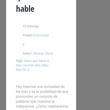
hable
12 años ago
Posted in:
Zona Mac
0
Author:
Abrahan Zarza
Tags:
Hacer que hable el
Mac
,
locución Mac
,
Mac
,
Mac OS X
Hoy traemos una curiosidad de
los mac y es la posibilidad de que
pronuncien un conjunto de
palabras que nosotros le
indiquemos. ¿Cómo realizaremos