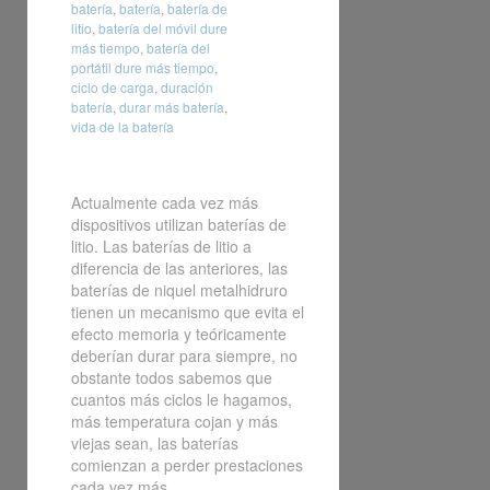
batería
,
batería
,
batería de
litio
,
batería del móvil dure
más tiempo
,
batería del
portátil dure más tiempo
,
ciclo de carga
,
duración
batería
,
durar más batería
,
vida de la batería
Actualmente cada vez más
dispositivos utilizan baterías de
litio. Las baterías de litio a
diferencia de las anteriores, las
baterías de niquel metalhidruro
tienen un mecanismo que evita el
efecto memoria y teóricamente
deberían durar para siempre, no
obstante todos sabemos que
cuantos más ciclos le hagamos,
más temperatura cojan y más
viejas sean, las baterías
comienzan a perder prestaciones
cada vez más.