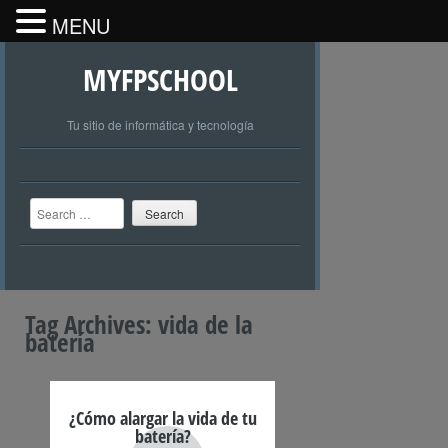
MENU
MYFPSCHOOL
Tu sitio de informática y tecnología
Search
Tag Archives:
vida de la
batería
¿Cómo alargar la vida de tu
batería?