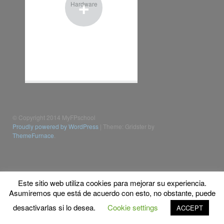
+
Hardware
© Copyright 2014 MyFPschool
Proudly powered by WordPress
|
Theme: Gridster by
ThemeFurnace
.
Este sitio web utiliza cookies para mejorar su experiencia.
Asumiremos que está de acuerdo con esto, no obstante, puede
desactivarlas si lo desea.
Cookie settings
ACCEPT