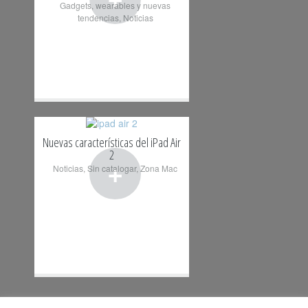
Gadgets, wearables y nuevas
tendencias
,
Noticias
Nuevas características del iPad Air
2
+
Noticias
,
Sin catalogar
,
Zona Mac