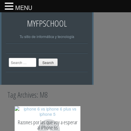
MENU
MYFPSCHOOL
Tu sitio de informática y tecnología
Search
Tag Archives:
M8
Razones por las que voy a esperar
+
al iPhone 6s