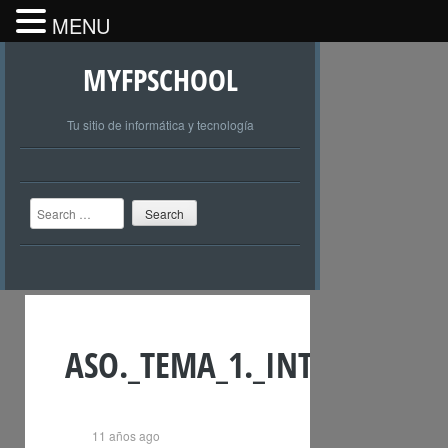
MENU
MYFPSCHOOL
Tu sitio de informática y tecnología
Search
ASO._TEMA_1._INTRODUCCI
11 años ago