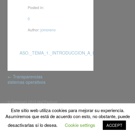
Posted in:
0
Author:
jcmoreno
ASO._TEMA_1._INTRODUCCION_A_LINUX
Post
←
Transparencias
navigation
sistemas operativos
© Copyright 2015 MyFPschool
Proudly powered by WordPress
|
Theme: Gridster by
Este sitio web utiliza cookies para mejorar su experiencia.
ThemeFurnace
.
Asumiremos que está de acuerdo con esto, no obstante, puede
desactivarlas si lo desea.
Cookie settings
ACCEPT