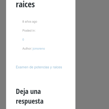
raices
8 años ago
Posted in:
0
Author:
jcmoreno
Examen de potencias y raices
Deja una
respuesta