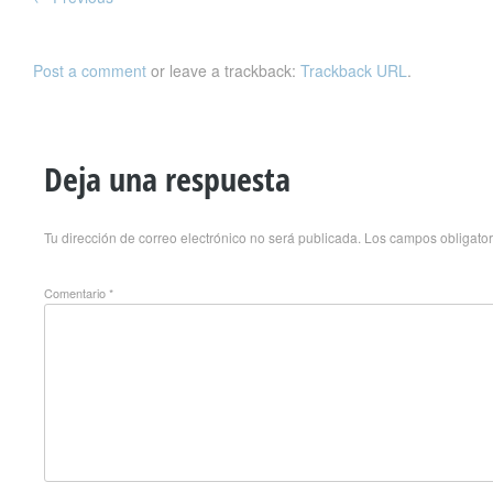
Post a comment
or leave a trackback:
Trackback URL
.
Deja una respuesta
Tu dirección de correo electrónico no será publicada.
Los campos obligato
Comentario
*