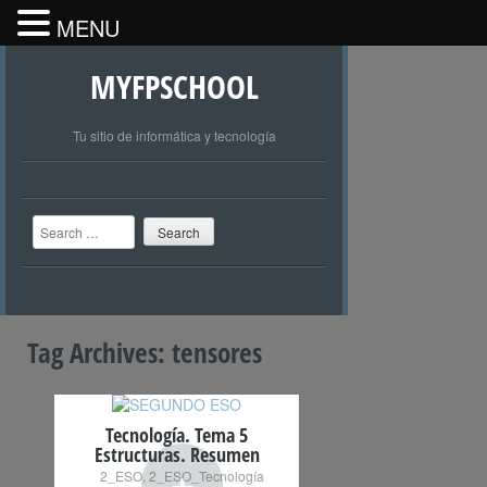
MENU
MYFPSCHOOL
Tu sitio de informática y tecnología
Search
Tag Archives:
tensores
Tecnología. Tema 5
Estructuras. Resumen
+
2_ESO
,
2_ESO_Tecnología