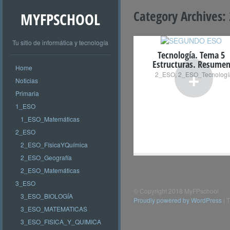
Category Archives:
MYFPSCHOOL
Tu sitio de informática y tecnología
Tecnología. Tema 5
Estructuras. Resume
Home
+
2_ESO
,
2_ESO_Tecnologí
Noticias
Primaria
1_ESO
1_ESO_Matemáticas
2_ESO
2_ESO_FísicaYQuímica
2_ESO_Geografía
2_ESO_Matemáticas
3_ESO
© Copyright 2018 MyFPschool
3_ESO_BIOLOGÍA
Proudly powered by WordPress
|
T
3_ESO_MATEMATICAS
3_ESO_FISICA_Y_QUIMICA