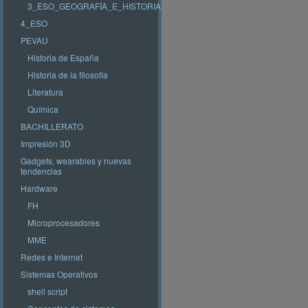
3_ESO_GEOGRAFÍA_E_HISTORIA
4_ESO
PEVAU
Historia de España
Historia de la filosofía
Literatura
Química
BACHILLERATO
Impresión 3D
Gadgets, wearables y nuevas
tendencias
Hardware
FH
Microprocesadores
MME
Redes e Internet
Sistemas Operativos
shell script