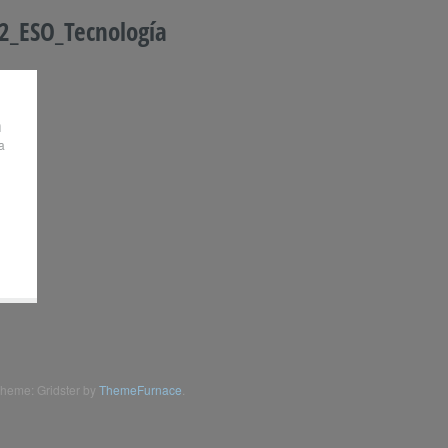
2_ESO_Tecnología
n
a
heme: Gridster by
ThemeFurnace
.