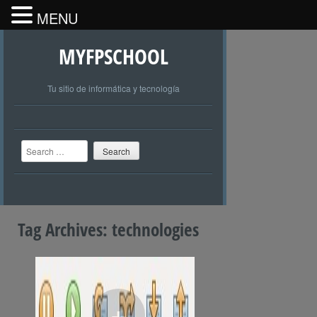
MENU
MYFPSCHOOL
Tu sitio de informática y tecnología
Search
Tag Archives:
technologies
+