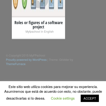
Roles or figures of a software
project
Myfpschool in English
© Copyright 2015 MyFPschool
Proudly powered by WordPress
|
Theme: Gridster by
ThemeFurnace
.
Este sitio web utiliza cookies para mejorar su experiencia.
Asumiremos que está de acuerdo con esto, no obstante, puede
desactivarlas si lo desea.
Cookie settings
ACCEPT