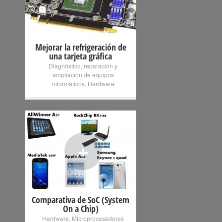
Mejorar la refrigeración de
una tarjeta gráfica
Diagnóstico, reparación y
ampliación de equipos
informáticos
,
Hardware
+
Comparativa de SoC (System
On a Chip)
Hardware
,
Microprocesadores