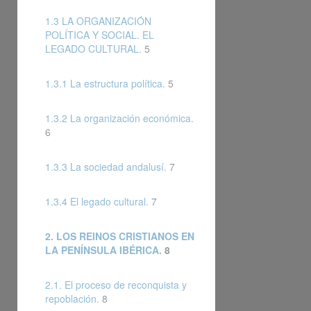
1.3 LA ORGANIZACIÓN
POLÍTICA Y SOCIAL. EL
LEGADO CULTURAL.
5
1.3.1 La estructura política.
5
1.3.2 La organización económica.
6
1.3.3 La sociedad andalusí.
7
1.3.4 El legado cultural.
7
2. LOS REINOS CRISTIANOS EN
LA PENÍNSULA IBÉRICA.
8
2.1. El proceso de reconquista y
repoblación.
8