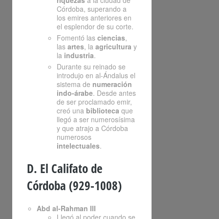
riquezas
a la ciudad de
Córdoba, superando a
los emires anteriores en
el esplendor de su corte.
Fomentó las
ciencias
,
las
artes
, la
agricultura
y
la
industria
.
Durante su reinado se
introdujo en al-Ándalus el
sistema de
numeración
indo-árabe
. Desde antes
de ser proclamado emir,
creó una
biblioteca
que
llegó a ser numerosísima
y que atrajo a Córdoba
numerosos
intelectuales
.
D. El Califato de
Córdoba (929-1008)
Abd al-Rahman III
Llegó al poder cuando se