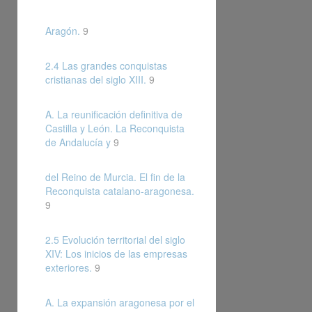
Aragón.
9
2.4 Las grandes conquistas
cristianas del siglo XIII.
9
A. La reunificación definitiva de
Castilla y León. La Reconquista
de Andalucía y
9
del Reino de Murcia. El fin de la
Reconquista catalano-aragonesa.
9
2.5 Evolución territorial del siglo
XIV: Los inicios de las empresas
exteriores.
9
A. La expansión aragonesa por el