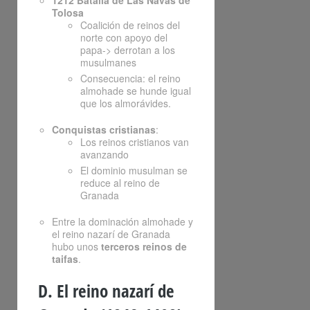
1212 Batalla de Las Navas de
Tolosa
Coalición de reinos del
norte con apoyo del
papa-> derrotan a los
musulmanes
Consecuencia: el reino
almohade se hunde igual
que los almorávides.
Conquistas cristianas
:
Los reinos cristianos van
avanzando
El dominio musulman se
reduce al reino de
Granada
Entre la dominación almohade y
el reino nazarí de Granada
hubo unos
terceros reinos de
taifas
.
D. El reino nazarí de