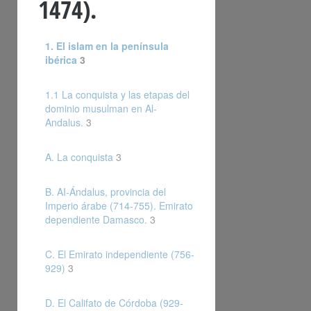
1474).
1. El islam en la península
ibérica
3
1.1 La conquista y las etapas del
dominio musulman en Al-
Andalus.
3
A. La conquista
3
B. AI-Ándalus, provincia del
Imperio árabe (714-755). Emirato
dependiente Damasco.
3
C. El Emirato independiente (756-
929)
3
D. El Califato de Córdoba (929-