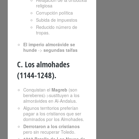
Relajación de la ortodoxia
religiosa
Corrupción política
Subida de impuestos
Reducido número de
tropas.
El imperio almorávide se
hunde
->
segundas taifas
C. Los almohades
(1144-1248).
Conquistan el
Magreb
(son
bereberes)->sustituyen a los
almorávides en Al-Andalus.
Algunos territorios preferían
pagar a los cristianos que ser
dominados por los Almohades.
Derrotaron a los cristianos
pero sin recuperar Toledo.