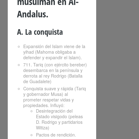
musulman en Al-
Andalus.
A. La conquista
Expansión del Islam viene de la
yihad (Mahoma obligaba a
defender y expandir el Islam).
711. Tariq (con ejército bereber)
desembarca en la península y
derrota al rey Rodrigo (Batalla
de Guadalete)
Conquista suave y rápida (Tariq
y gobernador Musa) al
prometer respetar vidas y
propiedades. Influyó:
Desintegración del
Estado visigodo (peleas
D. Rodrigo y partidarios
Witiza)
Pactos de rendición.