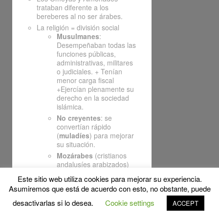
trataban diferente a los
bereberes al no ser árabes.
La religión = división social
Musulmanes
:
Desempeñaban todas las
funciones públicas,
administrativas, militares
o judiciales. + Tenían
menor carga fiscal
+Ejercían plenamente su
derecho en la sociedad
islámica.
No creyentes
: se
convertían rápido
(
muladíes
) para mejorar
su situación.
Mozárabes
(cristianos
andalusíes arabizados)
Al principio eran
Este sitio web utiliza cookies para mejorar su experiencia.
numerosos e
Asumiremos que está de acuerdo con esto, no obstante, puede
influyentes pero
fueron
desactivarlas si lo desea.
Cookie settings
ACCEPT
desapareciendo al
hacerse muladíes.