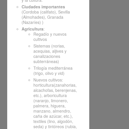
y la cultura.
Ciudades importantes
(Cordoba (califato), Sevilla
(Almohades), Granada
(Nazaríes) )
Agricultura
:
Regadío y nuevos
cultivos
Sistemas (norias,
acequias, aljives y
canalizaciones
subterráneas)
Trilogía mediterránea
(trigo, olivo y vid)
Nuevos cultivos:
horticultura(zanahorias,
alcachofas, berenjenas,
etc.), arboricultura
(naranjo, limonero,
palmera, higuera,
manzano, almendro,
caña de azúcar, etc.),
textiles (lino, algodón,
seda) y tintóreos (rubia,