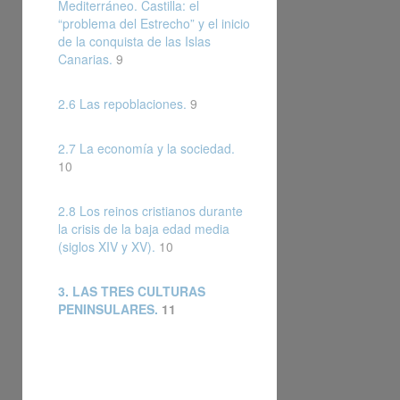
Mediterráneo. Castilla: el
“problema del Estrecho” y el inicio
de la conquista de las Islas
Canarias.
9
2.6 Las repoblaciones.
9
2.7 La economía y la sociedad.
10
2.8 Los reinos cristianos durante
la crisis de la baja edad media
(siglos XIV y XV).
10
3. LAS TRES CULTURAS
PENINSULARES.
11