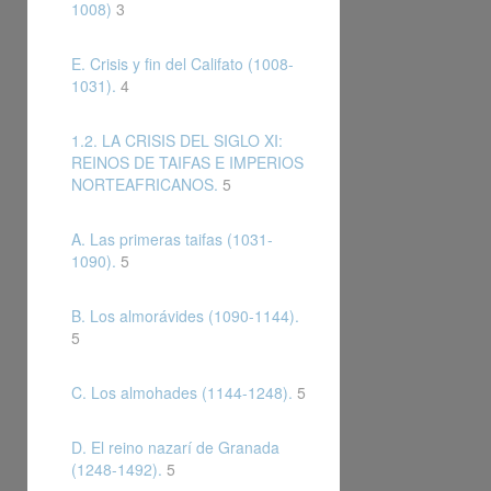
1008)
3
E. Crisis y fin del Califato (1008-
1031).
4
1.2. LA CRISIS DEL SIGLO XI:
REINOS DE TAIFAS E IMPERIOS
NORTEAFRICANOS.
5
A. Las primeras taifas (1031-
1090).
5
B. Los almorávides (1090-1144).
5
C. Los almohades (1144-1248).
5
D. El reino nazarí de Granada
(1248-1492).
5