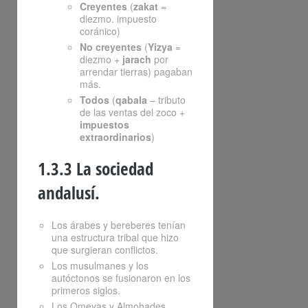
Creyentes
(
zakat
=
diezmo. impuesto
coránico)
No creyentes
(
Yizya
=
diezmo +
jarach
por
arrendar tierras) pagaban
más.
Todos
(
qabala
– tributo
de las ventas del zoco +
impuestos
extraordinarios
)
1.3.3 La sociedad
andalusí.
Los árabes y bereberes tenían
una estructura tribal que hizo
que surgieran conflictos.
Los musulmanes y los
autóctonos se fusionaron en los
primeros siglos.
Los Omeyas y Almohades