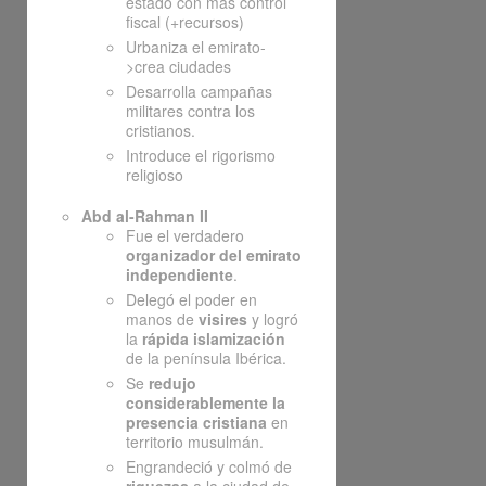
estado con más control
fiscal (+recursos)
Urbaniza el emirato-
>crea ciudades
Desarrolla campañas
militares contra los
cristianos.
Introduce el rigorismo
religioso
Abd al-Rahman II
Fue el verdadero
organizador del emirato
independiente
.
Delegó el poder en
manos de
visires
y logró
la
rápida islamización
de la península Ibérica.
Se
redujo
considerablemente la
presencia cristiana
en
territorio musulmán.
Engrandeció y colmó de