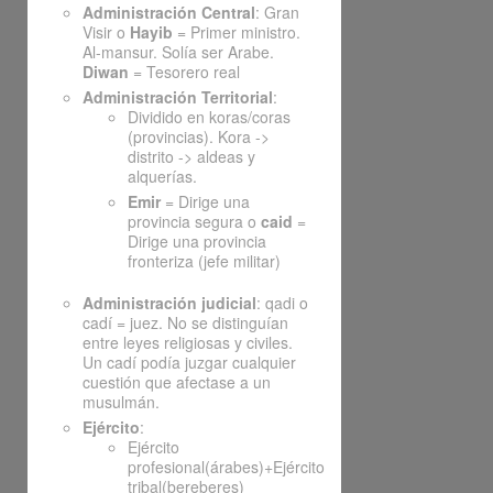
Administración Central
: Gran
Visir o
Hayib
= Primer ministro.
Al-mansur. Solía ser Arabe.
Diwan
= Tesorero real
Administración Territorial
:
Dividido en koras/coras
(provincias). Kora ->
distrito -> aldeas y
alquerías.
Emir
= Dirige una
provincia segura o
caid
=
Dirige una provincia
fronteriza (jefe militar)
Administración judicial
: qadi o
cadí = juez. No se distinguían
entre leyes religiosas y civiles.
Un cadí podía juzgar cualquier
cuestión que afectase a un
musulmán.
Ejército
:
Ejército
profesional(árabes)+Ejército
tribal(bereberes)