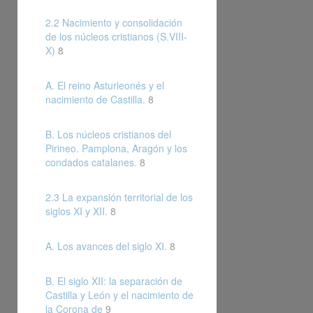
2.2 Nacimiento y consolidación
de los núcleos cristianos (S.VIII-
X)
8
A. El reino Asturleonés y el
nacimiento de Castilla.
8
B. Los núcleos cristianos del
Pirineo. Pamplona, Aragón y los
condados catalanes.
8
2.3 La expansión territorial de los
siglos XI y XII.
8
A. Los avances del siglo XI.
8
B. El siglo XII: la separación de
Castilla y León y el nacimiento de
la Corona de
9