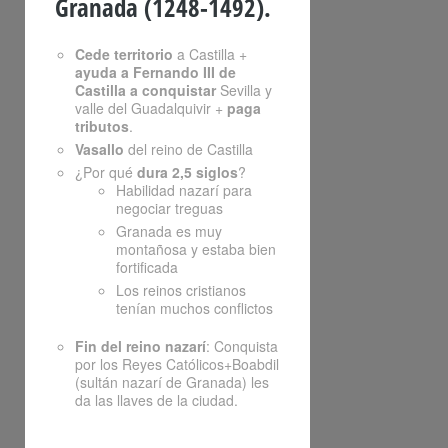
Granada (1248-1492).
Cede territorio
a Castilla +
ayuda a Fernando III de
Castilla a conquistar
Sevilla y
valle del Guadalquivir +
paga
tributos
.
Vasallo
del reino de Castilla
¿Por qué
dura 2,5 siglos
?
Habilidad nazarí para
negociar treguas
Granada es muy
montañosa y estaba bien
fortificada
Los reinos cristianos
tenían muchos conflictos
Fin del reino nazarí
: Conquista
por los Reyes Católicos+Boabdil
(sultán nazarí de Granada) les
da las llaves de la ciudad.