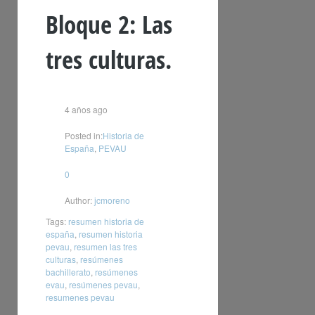
Bloque 2: Las
tres culturas.
4 años ago
Posted in:
Historia de
España
,
PEVAU
0
Author:
jcmoreno
Tags:
resumen historia de
españa
,
resumen historia
pevau
,
resumen las tres
culturas
,
resúmenes
bachillerato
,
resúmenes
evau
,
resúmenes pevau
,
resumenes pevau