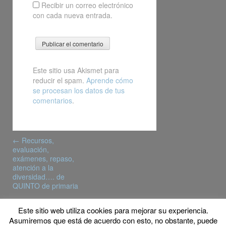
Recibir un correo electrónico
con cada nueva entrada.
Este sitio usa Akismet para
reducir el spam.
Aprende cómo
se procesan los datos de tus
comentarios
.
Post
←
Recursos,
navigation
evaluación,
exámenes, repaso,
atención a la
diversidad…. de
QUINTO de primaria
Este sitio web utiliza cookies para mejorar su experiencia.
© Copyright 2016 MyFPschool
Asumiremos que está de acuerdo con esto, no obstante, puede