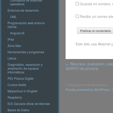
Conceptos de sistemas
Guarda mi nombre, c
operativos
Entornos de desarrollo
Recibir un correo el
UML
Programación web entorno
cliente
AngularJS
iPad
Este sitio usa Akismet 
Zona Mac
Herramientas y programas
Libros
Post
←
Recursos, evaluación, exá
Diagnóstico, reparación y
navigation
QUINTO de primaria
ampliación de equipos
informáticos
PDI. Pizarra Digital
Cursos Gratis
© Copyright 2016 MyFPschool
Proudly powered by WordPress
|
T
Myfpschool in English
Raspberry
EOI. Escuela oficial de Idiomas
Bases de Datos