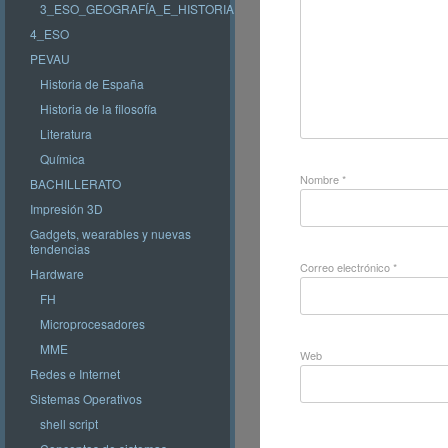
3_ESO_GEOGRAFÍA_E_HISTORIA
4_ESO
PEVAU
Historia de España
Historia de la filosofía
Literatura
Química
Nombre
*
BACHILLERATO
Impresión 3D
Gadgets, wearables y nuevas
tendencias
Correo electrónico
*
Hardware
FH
Microprocesadores
MME
Web
Redes e Internet
Sistemas Operativos
shell script