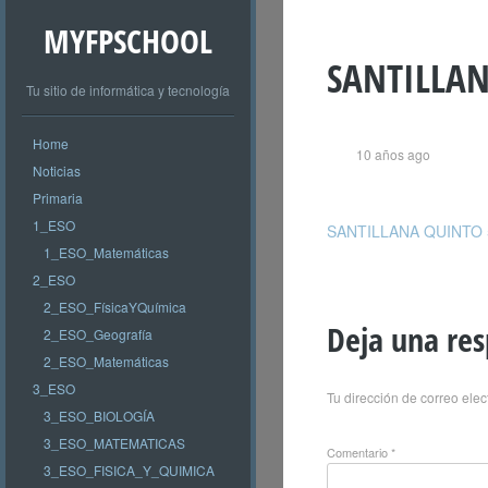
MYFPSCHOOL
SANTILLAN
Tu sitio de informática y tecnología
Home
10 años ago
Noticias
Primaria
1_ESO
SANTILLANA QUINTO 5
1_ESO_Matemáticas
2_ESO
2_ESO_FísicaYQuímica
Deja una re
2_ESO_Geografía
2_ESO_Matemáticas
3_ESO
Tu dirección de correo elec
3_ESO_BIOLOGÍA
3_ESO_MATEMATICAS
Comentario
*
3_ESO_FISICA_Y_QUIMICA