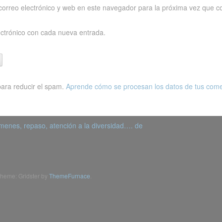
orreo electrónico y web en este navegador para la próxima vez que c
ectrónico con cada nueva entrada.
para reducir el spam.
Aprende cómo se procesan los datos de tus come
menes, repaso, atención a la diversidad…. de
heme: Gridster by
ThemeFurnace
.