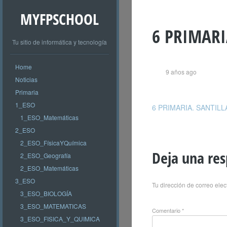
MYFPSCHOOL
6 PRIMARI
Tu sitio de informática y tecnología
Home
9 años ago
Noticias
Primaria
1_ESO
6 PRIMARIA. SANTIL
1_ESO_Matemáticas
2_ESO
2_ESO_FísicaYQuímica
Deja una re
2_ESO_Geografía
2_ESO_Matemáticas
3_ESO
Tu dirección de correo elec
3_ESO_BIOLOGÍA
3_ESO_MATEMATICAS
Comentario
*
3_ESO_FISICA_Y_QUIMICA