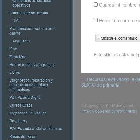
Conceptos de sistemas
Guarda mi nombre, c
operativos
Entornos de desarrollo
Recibir un correo el
UML
Programación web entorno
cliente
AngularJS
iPad
Este sitio usa Akismet 
Zona Mac
Herramientas y programas
Libros
Post
←
Recursos, evaluación, exá
Diagnóstico, reparación y
navigation
SEXTO de primaria
ampliación de equipos
informáticos
PDI. Pizarra Digital
Cursos Gratis
© Copyright 2017 MyFPschool
Proudly powered by WordPress
|
T
Myfpschool in English
Raspberry
EOI. Escuela oficial de Idiomas
Bases de Datos