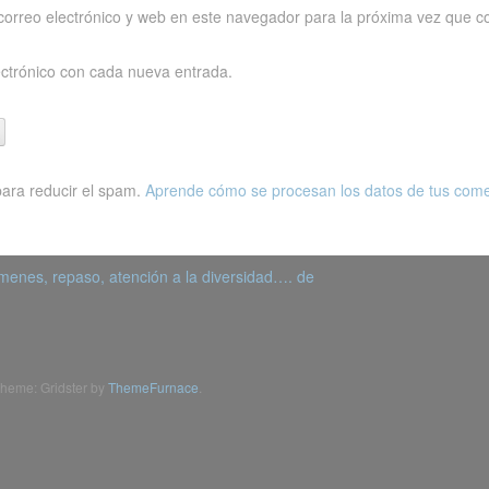
orreo electrónico y web en este navegador para la próxima vez que c
ectrónico con cada nueva entrada.
para reducir el spam.
Aprende cómo se procesan los datos de tus come
menes, repaso, atención a la diversidad…. de
heme: Gridster by
ThemeFurnace
.