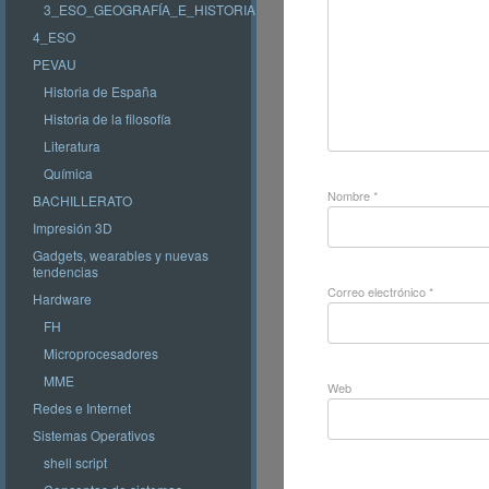
3_ESO_GEOGRAFÍA_E_HISTORIA
4_ESO
PEVAU
Historia de España
Historia de la filosofía
Literatura
Química
Nombre
*
BACHILLERATO
Impresión 3D
Gadgets, wearables y nuevas
tendencias
Correo electrónico
*
Hardware
FH
Microprocesadores
MME
Web
Redes e Internet
Sistemas Operativos
shell script