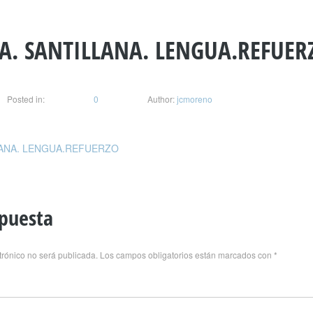
A. SANTILLANA. LENGUA.REFUER
Posted in:
0
Author:
jcmoreno
LANA. LENGUA.REFUERZO
spuesta
trónico no será publicada.
Los campos obligatorios están marcados con
*