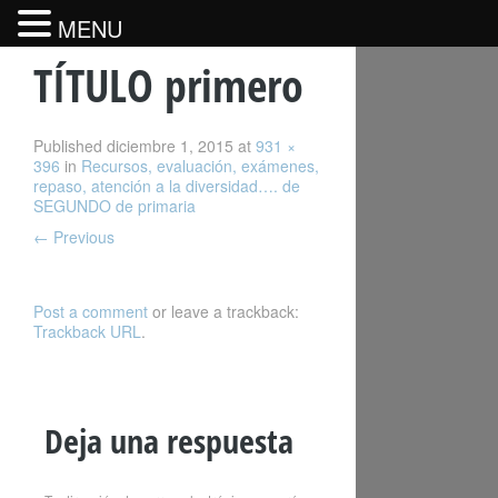
MENU
TÍTULO primero
Published
diciembre 1, 2015
at
931 ×
396
in
Recursos, evaluación, exámenes,
repaso, atención a la diversidad…. de
SEGUNDO de primaria
←
Previous
Post a comment
or leave a trackback:
Trackback URL
.
Deja una respuesta