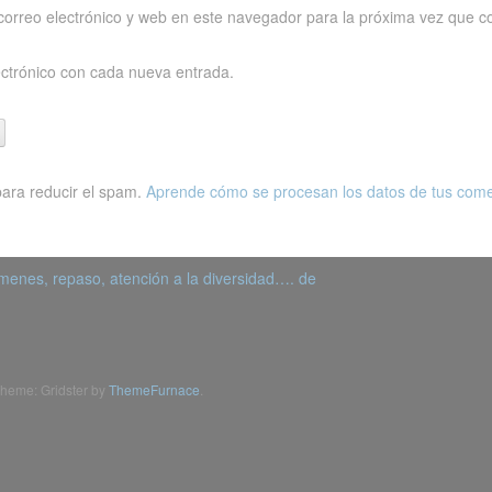
orreo electrónico y web en este navegador para la próxima vez que c
ectrónico con cada nueva entrada.
para reducir el spam.
Aprende cómo se procesan los datos de tus come
menes, repaso, atención a la diversidad…. de
heme: Gridster by
ThemeFurnace
.