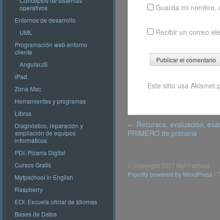
Conceptos de sistemas
Guarda mi nombre, c
operativos
Entornos de desarrollo
Recibir un correo el
UML
Programación web entorno
cliente
AngularJS
iPad
Este sitio usa Akismet 
Zona Mac
Herramientas y programas
Libros
Post
←
Recursos, evaluación, exá
Diagnóstico, reparación y
navigation
PRIMERO de primaria
ampliación de equipos
informáticos
PDI. Pizarra Digital
Cursos Gratis
© Copyright 2017 MyFPschool
Proudly powered by WordPress
|
T
Myfpschool in English
Raspberry
EOI. Escuela oficial de Idiomas
Bases de Datos