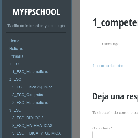
MYFPSCHOOL
1_compete
Tu sitio de informática y tecnología
Home
9 años ago
Noticias
Primaria
1_ESO
1_competencias
1_ESO_Matemáticas
2_ESO
2_ESO_FísicaYQuímica
Deja una re
2_ESO_Geografía
2_ESO_Matemáticas
3_ESO
Tu dirección de correo elec
3_ESO_BIOLOGÍA
3_ESO_MATEMATICAS
Comentario
*
3_ESO_FISICA_Y_QUIMICA