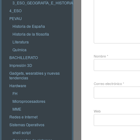
3_ESO_GEOGRAFÍA_E_HISTORIA
4_ESO
PEVAU
Historia de España
Historia de la filosofía
Literatura
Química
Nombre
*
BACHILLERATO
Impresión 3D
Gadgets, wearables y nuevas
tendencias
Correo electrónico
*
Hardware
FH
Microprocesadores
MME
Web
Redes e Internet
Sistemas Operativos
shell script