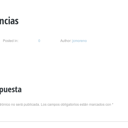
ncias
Posted in:
0
Author:
jcmoreno
spuesta
trónico no será publicada.
Los campos obligatorios están marcados con
*