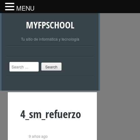
MENU
MYFPSCHOOL
Tu sitio de informática y tecnología
Search
4_sm_refuerzo
9 años ago