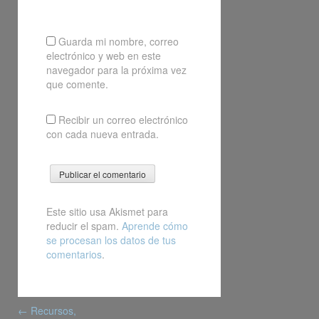
Guarda mi nombre, correo
electrónico y web en este
navegador para la próxima vez
que comente.
Recibir un correo electrónico
con cada nueva entrada.
Este sitio usa Akismet para
reducir el spam.
Aprende cómo
se procesan los datos de tus
comentarios
.
Post
←
Recursos,
navigation