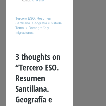
Author:
jcmoreno
Tercero ESO. Resumen
Santillana. Geografía e historia
Tema 3. Demografía y
migraciones
3 thoughts on
“
Tercero ESO.
Resumen
Santillana.
Geografía e