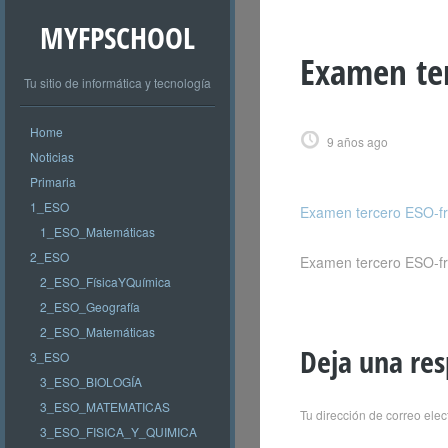
MYFPSCHOOL
Examen ter
Tu sitio de informática y tecnología
Home
9 años ago
Noticias
Primaria
1_ESO
Examen tercero ESO-fr
1_ESO_Matemáticas
2_ESO
Examen tercero ESO-fr
2_ESO_FísicaYQuímica
2_ESO_Geografía
2_ESO_Matemáticas
Deja una re
3_ESO
3_ESO_BIOLOGÍA
3_ESO_MATEMATICAS
Tu dirección de correo elec
3_ESO_FISICA_Y_QUIMICA