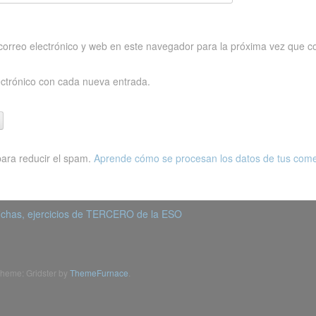
orreo electrónico y web en este navegador para la próxima vez que c
ectrónico con cada nueva entrada.
para reducir el spam.
Aprende cómo se procesan los datos de tus come
ichas, ejercicios de TERCERO de la ESO
heme: Gridster by
ThemeFurnace
.