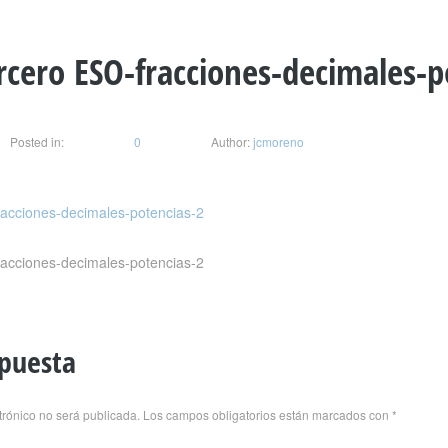
cero ESO-fracciones-decimales-p
Posted in:
0
Author:
jcmoreno
acciones-decimales-potencias-2
acciones-decimales-potencias-2
spuesta
trónico no será publicada.
Los campos obligatorios están marcados con
*