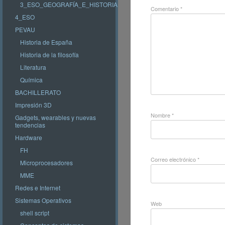
3_ESO_GEOGRAFÍA_E_HISTORIA
Comentario
*
4_ESO
PEVAU
Historia de España
Historia de la filosofía
Literatura
Química
BACHILLERATO
Impresión 3D
Nombre
*
Gadgets, wearables y nuevas
tendencias
Hardware
FH
Correo electrónico
*
Microprocesadores
MME
Redes e Internet
Sistemas Operativos
Web
shell script