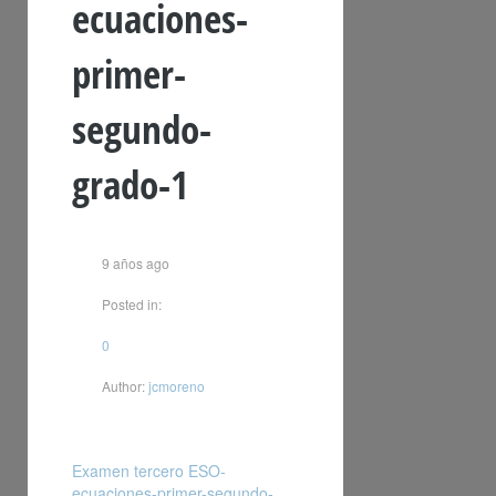
ecuaciones-
primer-
segundo-
grado-1
9 años ago
Posted in:
0
Author:
jcmoreno
Examen tercero ESO-
ecuaciones-primer-segundo-