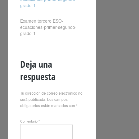
grado-1
Examen tercero ESO-
ecuaciones-primer-segundo-
grado-1
Deja una
respuesta
Tu dirección de correo electrónico no
será publicada.
Los campos
obligatorios están marcados con
*
Comentario
*