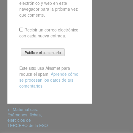
electrónico y web en este
navegador para la próxima vez
que comente.
Recibir un correo electrónico
con cada nueva entrada.
Este sitio usa Akismet para
reducir el spam.
Aprende cómo
se procesan los datos de tus
comentarios
.
Post
←
Matemáticas.
navigation
Exámenes, fichas,
ejercicios de
TERCERO de la ESO