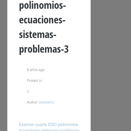
polinomios-
ecuaciones-
sistemas-
problemas-3
9 años ago
Posted in:
0
Author:
jcmoreno
Examen cuarto ESO polinomios-
ecuaciones-sistemas-problemas-