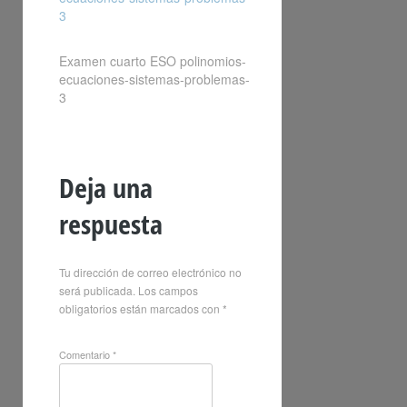
3
Examen cuarto ESO polinomios-
ecuaciones-sistemas-problemas-
3
Deja una
respuesta
Tu dirección de correo electrónico no
será publicada.
Los campos
obligatorios están marcados con
*
Comentario
*