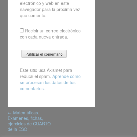
electrónico y web en este
navegador para la próxima vez
que comente.
Recibir un correo electrónico
con cada nueva entrada.
Este sitio usa Akismet para
reducir el spam.
Aprende cómo
se procesan los datos de tus
comentarios
.
Post
←
Matemáticas.
navigation
Exámenes, fichas,
ejercicios de CUARTO
de la ESO